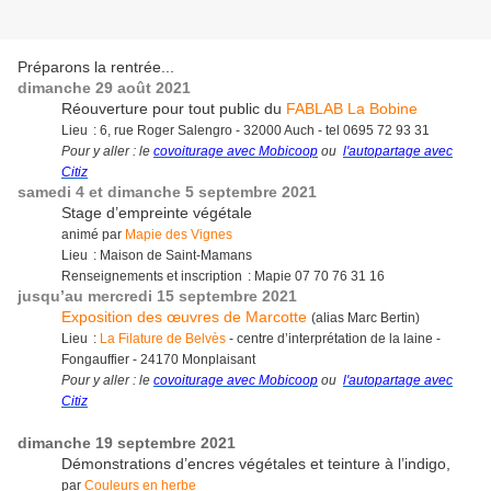
Préparons la rentrée...
dimanche 29 août 2021
Réouverture pour tout public du
FABLAB La Bobine
Lieu : 6, rue Roger Salengro - 32000 Auch - tel 0695 72 93 31
Pour y aller : le
covoiturage avec Mobicoop
ou
l'autopartage avec
Citiz
samedi 4 et dimanche 5 septembre 2021
Stage d’empreinte végétale
animé par
Mapie des Vignes
Lieu : Maison de Saint-Mamans
Renseignements et inscription : Mapie 07 70 76 31 16
jusqu’au mercredi 15 septembre 2021
Exposition des œuvres de Marcotte
(alias Marc Bertin)
Lieu :
La Filature de Belvès
- centre d’interprétation de la laine -
Fongauffier - 24170 Monplaisant
Pour y aller : le
covoiturage avec Mobicoop
ou
l'autopartage avec
Citiz
dimanche 19 septembre 2021
Démonstrations d’encres végétales et teinture à l’indigo,
par
Couleurs en herbe