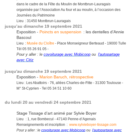
dans le cadre de la Fête du Moulin de Montbrun-Lauragais
organisée par l’Association Au four et au moulin, à l’occasion des
Journées du Patrimoine
Lieu : 31450 Montbrun-Lauragais
jusqu’au dimanche 19 septembre 2021
Exposition -
Poincts en suspension
: les dentelles d’Annie
Bascoul
Lieu :
Musée du Cloître
- Place Monseigneur Berteaud - 19000 Tulle
Tél 05 55 26 91 05 -
Pour y aller : le
covoiturage avec Mobicoop
ou
l'autopartage
avec Citiz
jusqu'au dimanche 19 septembre 2021
Exposition -
Marion Baruch, rétrospective
Lieu : Les Abattoirs - 76, allées Charles-de-Fitte - 31300 Toulouse -
M° St-Cyprien - Tel 05 34 51 10 60
du lundi 20 au vendredi 24 septembre 2021
Stage Tissage d’art animé par Sylvie Boyer
Lieu : 1, rue Bombecul - 47140 Penne-d’Agenais
Renseignements et inscription :
www.sylvieboyer-tissage.com
Pour y aller : le
covoiturage avec Mobicoop
ou
l'autopartage avec