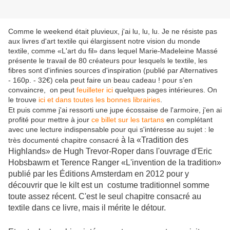
Comme le weekend était pluvieux, j'ai lu, lu, lu. Je ne résiste pas
aux livres d'art textile qui élargissent notre vision du monde
textile, comme «L'art du fil» dans lequel Marie-Madeleine Massé
présente le travail de 80 créateurs pour lesquels le textile, les
fibres sont d'infinies sources d'inspiration (publié par Alternatives
- 160p. - 32€) cela peut faire un beau cadeau ! pour s'en
convaincre, on peut
feuilleter ici
quelques pages intérieures. On
le trouve
ici et dans toutes les bonnes librairies
.
Et puis comme j'ai ressorti une jupe écossaise de l'armoire, j'en ai
profité pour mettre à jour
ce billet sur les tartans
en complétant
avec une lecture indispensable pour qui s'intéresse au sujet : le
à la «Tradition des
très documenté chapitre consacré
Highlands» de Hugh Trevor-Roper dans l'ouvrage d'Eric
Hobsbawm et Terence Ranger «L'invention de la tradition»
publié par les Éditions Amsterdam en 2012 pour y
découvrir que le kilt est un costume traditionnel somme
toute assez récent. C'est le seul chapitre consacré au
textile dans ce livre, mais il mérite le détour.