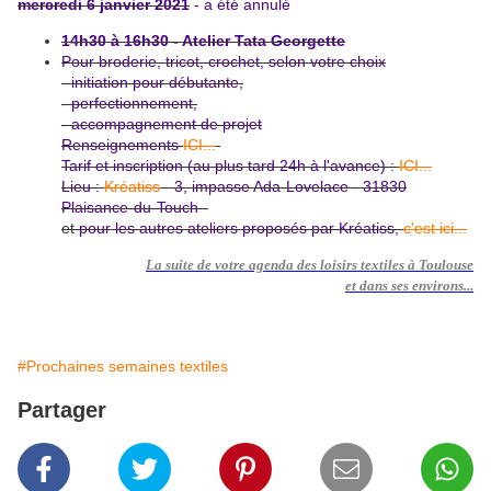
mercredi 6 janvier 2021
- a été annulé
14h30 à 16h30
- Atelier Tata Georgette
Pour broderie, tricot, crochet, selon votre choix
- initiation pour débutante,
- perfectionnement,
- accompagnement de projet
Renseignements
ICI...
Tarif et inscription (au plus tard 24h à l'avance)
:
ICI...
Lieu :
Kréatiss
- 3, impasse Ada-Lovelace - 31830
Plaisance-du-
Touch -
et
pour les autres ateliers proposés par Kréatiss,
c'est ici...
La suite de votre agenda des loisirs textiles à Toulouse
et dans ses environs...
#Prochaines semaines textiles
Partager