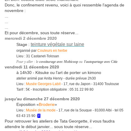
Donc, le confinement revenu, voici à quoi ressemble l'agenda de
novembre :
...
...
...
Et pour décembre, sous toute réserve...
mercredi 2 décembre 2020
teinture végétale sur laine
Stage :
organisé par
Couleurs en herbe
Lieu : 31 Castanet-Tolosan
Pour y aller : le
covoiturage avec Mobicoop
ou
l'autopartage avec Citiz
vendredi 11 décembre 2020
à 14h30 - Kitsuke ou l'art de porter un kimono
atelier animé par Anita Henry - durée prévue 2h30
Lieu :
Musée Georges-Labit
- 17, rue du Japon - 31400 Toulouse
Tarif : 5€ - Inscription obligatoire : 05 31 22 99 80
jusqu'au dimanche 27 décembre 2020
Exposition «
Broderie
»
Lieu :
Musée de la mode
- 17, rue de la Souque - 81000 Albi - tel 05
63 43 15 90 -
f
Pour retrouver les ateliers de Tata Georgette, il vous faudra
attendre le début janvier... sous toute réserve...