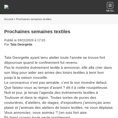
MENU
Accueil
» Prochaines semaines textiles
Prochaines semaines textiles
Publié le 09/11/2020 à 17:01
Par
Tata Georgette
Tata Georgette ayant tenu atelier toute l'année se trouva fort
dépourvue quand le confinement fut revenu.
Pas le moindre événement textile à annoncer, elle alla crier dans
son blog pour aider ses amies des loisirs textiles à tenir bon
jusqu'à la saison nouvelle.
Le coronavirus n'est pas aimable, c'est là son moindre défaut.
Que faisiez-vous au temps d'avant ? dit-il à cette rouspéteuse.
Nuit et jour, je tenais l'agenda des événements textiles à
Toulouse et dans la région. Toutes sortes de puces des
couturières, d'ateliers, de stages, d'expositions j'annonçais avec
plaisir et j'animais des ateliers de loisirs textiles, ne vous déplaise.
Vous annonciez, vous animiez ? j'en suis fort aise.
Eh bien! cousez toute seule maintenant.