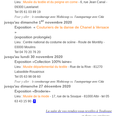
Lieu :
Musée du textile et du peigne en corne
- 6, rue Jean Canal -
09300 Lavelanet
Tel 05 61 03 89 19
Pour y aller : le
covoiturage avec Mobicoop
ou
l'autopartage avec Citiz
er
jusqu'au dimanche 1
novembre 2020
Exposition «
Couturiers de la danse de Chanel à Versace
»
(exposition prolongée)
Lieu : Centre national du costume de scène - Route de Montilly -
03000 Moulins
Tel 04 70 20 76 20
jusqu'au lundi 30 novembre 2020
Exposition «Collection 100% laine»
Lieu :
Musée départemental du textile
- Rue de la Rive - 81270
Labastide-Rouairoux
Tel 05 63 98 08 60
Pour y aller : le
covoiturage avec Mobicoop
ou
l'autopartage avec Citiz
jusqu'au dimanche 27 décembre 2020
Exposition «Broderie»
Lieu :
Musée de la mode
- 17, rue de la Souque - 81000 Albi - tel 05
63 43 15 90 -
f
La suite de vos
rendez-vous textiles à Toulouse
et dans ses environs...