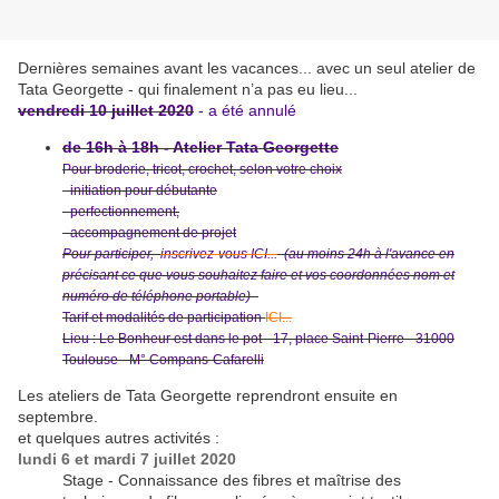
Dernières semaines avant les vacances... avec un seul atelier de
Tata Georgette - qui finalement n’a pas eu lieu...
vendredi 10 juillet 2020
- a été annulé
de 16h à 18h - Atelier Tata Georgette
Pour broderie, tricot, crochet, selon votre choix
- initiation pour débutante
- perfectionnement,
-
accompagnement de projet
Pour participer,
inscrivez-vous ICI...
(au moins 24h à l'avance en
précisant ce que vous souhaitez faire et vos coordonnées nom et
numéro de téléphone portable)
-
Tarif et modalités de participation
ICI...
Lieu : Le Bonheur est dans le pot - 17, place Saint-Pierre - 31000
Toulouse - M° Compans-Cafarelli
Les ateliers de Tata Georgette reprendront ensuite en
septembre.
et quelques autres activités :
lundi 6 et mardi 7 juillet 2020
Stage - Connaissance des fibres et maîtrise des