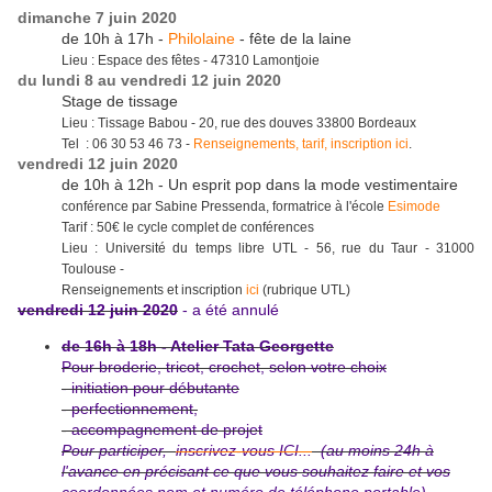
dimanche 7 juin 2020
de 10h à 17h -
Philolaine
- fête de la laine
Lieu : Espace des fêtes - 47310 Lamontjoie
du lundi 8 au vendredi 12 juin 2020
Stage de tissage
Lieu : Tissage Babou - 20, rue des douves 33800 Bordeaux
Tel : 06 30 53 46 73 -
Renseignements, tarif, inscription ici
.
vendredi 12 juin 2020
de 10h à 12h - Un esprit pop dans la mode vestimentaire
conférence par Sabine Pressenda, formatrice à l'école
Esimode
Tarif : 50€ le cycle complet de conférences
Lieu : Université du temps libre UTL - 56, rue du Taur - 31000
Toulouse -
Renseignements et inscription
ici
(rubrique UTL)
vendredi 12 juin 2020
- a été annulé
de 16h à 18h - Atelier Tata Georgette
Pour broderie, tricot, crochet, selon votre choix
- initiation pour débutante
- perfectionnement,
-
accompagnement de projet
Pour participer,
inscrivez-vous ICI...
(au moins 24h à
l'avance en précisant ce que vous souhaitez faire et vos
coordonnées nom et numéro de téléphone portable)
-