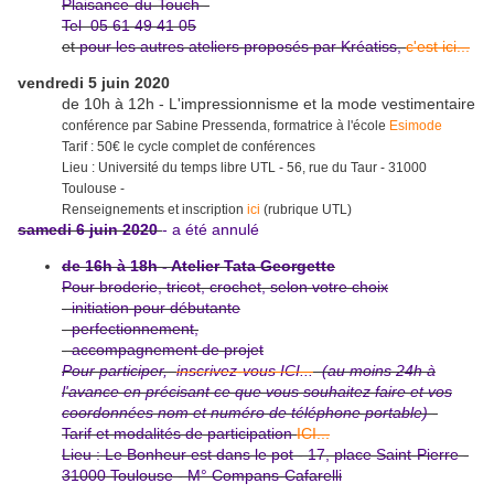
Plaisance-du-
Touch -
Tel 05 61 49 41 05
et
pour les autres ateliers proposés par Kréatiss,
c'est ici...
vendredi 5 juin 2020
de 10h à 12h - L'impressionnisme et la mode vestimentaire
conférence par Sabine Pressenda, formatrice à l'école
Esimode
Tarif : 50€ le cycle complet de conférences
Lieu : Université du temps libre UTL - 56, rue du Taur - 31000
Toulouse -
Renseignements et inscription
ici
(rubrique UTL)
samedi 6 juin 2020
- a été annulé
de 16h à 18h - Atelier Tata Georgette
Pour broderie, tricot, crochet, selon votre choix
- initiation pour débutante
- perfectionnement,
-
accompagnement de projet
Pour participer,
inscrivez-vous ICI...
(au moins 24h à
l'avance en précisant ce que vous souhaitez faire et vos
coordonnées nom et numéro de téléphone portable)
-
Tarif et modalités de participation
ICI...
Lieu : Le Bonheur est dans le pot - 17, place Saint-Pierre -
31000 Toulouse - M° Compans-Cafarelli