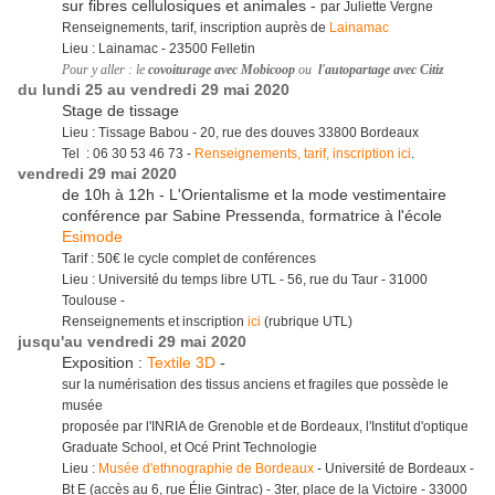
sur fibres cellulosiques et animales -
par Juliette Vergne
Renseignements, tarif, inscription auprès de
Lainamac
Lieu : Lainamac - 23500 Felletin
Pour y aller : le
covoiturage avec Mobicoop
ou
l'autopartage avec Citiz
du lundi 25 au vendredi 29 mai 2020
Stage de tissage
Lieu : Tissage Babou - 20, rue des douves 33800 Bordeaux
Tel : 06 30 53 46 73 -
Renseignements, tarif, inscription ici
.
vendredi 29 mai 2020
de 10h à 12h - L'Orientalisme et la mode vestimentaire
conférence par Sabine Pressenda, formatrice à l'école
Esimode
Tarif : 50€ le cycle complet de conférences
Lieu : Université du temps libre UTL - 56, rue du Taur - 31000
Toulouse -
Renseignements et inscription
ici
(rubrique UTL)
jusqu'au vendredi 29 mai 2020
Exposition :
Textile 3D
-
sur la numérisation des tissus anciens et fragiles que possède le
musée
proposée par l'INRIA de Grenoble et de Bordeaux, l'Institut d'optique
Graduate School, et Océ Print Technologie
Lieu :
Musée d'ethnographie de Bordeaux
- Université de Bordeaux -
Bt E (accès au 6, rue Élie Gintrac) - 3ter, place de la Victoire - 33000