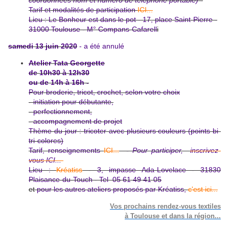
Tarif et modalités de participation
ICI...
Lieu : Le Bonheur est dans le pot - 17, place Saint-Pierre -
31000 Toulouse - M° Compans-Cafarell
i
samedi 13 juin 2020
- a été annulé
Atelier Tata Georgette
de 10h30 à 12h30
ou de 14h à 16h -
Pour broderie, tricot, crochet, selon votre choix
- initiation pour débutante,
- perfectionnement,
- accompagnement de projet
Thème du jour : tricoter avec plusieurs couleurs (points bi-
tri-colores)
Tarif, renseignements
ICI...
- Pour participer,
inscrivez-
vous ICI...
Lieu :
Kréatiss
- 3, impasse Ada-Lovelace - 31830
Plaisance-du-
Touch -
Tel 05 61 49 41 05
et
pour les autres ateliers proposés par Kréatiss,
c'est ici...
Vos prochains rendez-vous textiles
à Toulouse et dans la région...