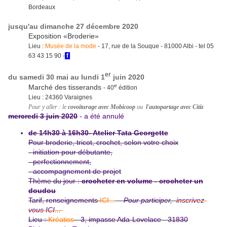
Bordeaux
jusqu'au dimanche 27 décembre 2020
Exposition «Broderie»
Lieu :
Musée de la mode
- 17, rue de la Souque - 81000 Albi - tel 05
63 43 15 90 -
f
er
du samedi 30 mai au lundi 1
juin 2020
e
Marché des tisserands
- 40
édition
Lieu : 24360 Varaignes
Pour y aller : le
covoiturage avec Mobicoop
ou
l'autopartage avec Citiz
mercredi 3 juin 2020
- a été annulé
de 14h30 à 16h30- Atelier Tata Georgette
Pour broderie, tricot, crochet, selon votre choix
- initiation pour débutante,
- perfectionnement,
- accompagnement de projet
Thème du jour :
crocheter en volume - crocheter un
doudou
Tarif, renseignements
ICI...
- Pour participer,
inscrivez-
vous ICI...
Lieu :
Kréatiss
- 3, impasse Ada-Lovelace - 31830