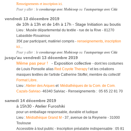
Renseignements et inscription ici
.
Pour y aller : le
covoiturage avec Mobicoop
ou
l'autopartage avec Citiz
vendredi 13 décembre 2019
de 10h à 13h et de 14h à 17h - Stage Initiation au boutis
Lieu : Musée départemental du textile - rue de la Rive - 81270
Labastide-Rouairoux
35€ par participant, matériel compris -
renseignements, inscription
ici
...
Pour y aller : le
covoiturage avec Mobicoop
ou
l'autopartage avec Citiz
jusqu'au vendredi 13 décembre 2019
Même pas peur !
- Exposition collective
- dont les costumes
de Louis Ponsolle alias
Red Coyote Therapy
! et les créations
masques textiles de l'artiste Catherine Stoffel, membre du collectif
Format Libre
.
Lieu :
Atelier des Arques
et
Médiathèques de la Com. de Com.
Cazals-Salviac
- 46340 Salviac - Renseignements : 05 65 22 81 70
samedi 14 décembre 2019
à 15h30 - Atelier Furoshiki
pour un emballage responsable, durable et ludique
Lieu :
Médiathèque Grand M
- 37, avenue de la Reynerie - 31000
Toulouse
Accessible à tout public - Inscription préalable indispensable : 05 81