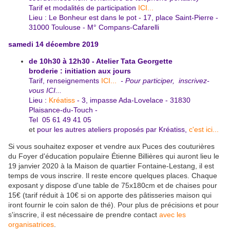
Tarif et modalités de participation
ICI...
Lieu : Le Bonheur est dans le pot - 17, place Saint-Pierre -
31000 Toulouse - M° Compans-Cafarelli
samedi 14 décembre 2019
de 10h30 à 12h30 - Atelier Tata Georgette
broderie : initiation aux jours
Tarif, renseignements
ICI...
- Pour participer,
inscrivez-
vous ICI...
Lieu :
Kréatiss
- 3, impasse Ada-Lovelace - 31830
Plaisance-du-
Touch -
Tel 05 61 49 41 05
et
pour les autres ateliers proposés par Kréatiss,
c'est ici...
Si vous souhaitez exposer et vendre aux Puces des couturières
du Foyer d'éducation populaire Étienne Billières qui auront lieu le
19 janvier 2020 à la Maison de quartier Fontaine-Lestang, il est
temps de vous inscrire. Il reste encore quelques places. Chaque
exposant y dispose d'une table de 75x180cm et de chaises pour
15€ (tarif réduit à 10€ si on apporte des pâtisseries maison qui
iront fournir le coin salon de thé). Pour plus de précisions et pour
s'inscrire, il est nécessaire de prendre contact
avec les
organisatrices
.