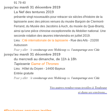
91 79 40
jusqu'au mardi 31 décembre 2019
La Nef des tentures 2019
présente vingt nouveautés pour retracer six siècles d'histoire de la
tapisserie avec des pièces venues du musée Bargoin de Clermont-
Ferrand, du Musée des Jacobins à Auch, du musée du Quai-Branly,
ainsi qu'une pièce chinoise exceptionnelle du Mobilier national. Une
seconde rotation des œuvres interviendra en juillet 2019.
Lieu :
Cité internationale de la tapisserie
- Rue des Arts - 23200
Aubusson
Pour y aller : le
covoiturage avec Mobicoop
ou
l'autopartage avec Citiz
jusqu'au mardi 31 décembre 2019
du mercredi au dimanche, de 11h à 18h
Tapisserie
Game of Thrones
Lieu : Hôtel du Doyen - 14400 Bayeux
Entrée gratuite
Pour y aller : le
covoiturage avec Mobicoop
ou
l'autopartage avec Citiz
Vos autres rendez-vous textiles à Toulouse
et dans ses environs...
#Prochaines semaines textiles