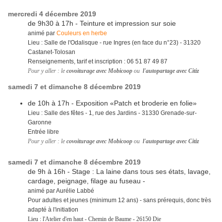
mercredi 4 décembre 2019
de 9h30 à 17h - Teinture et impression sur soie
animé par
Couleurs en herbe
Lieu : Salle de l'Odalisque - rue Ingres (en face du n°23) - 31320
Castanet-Tolosan
Renseignements, tarif et inscription : 06 51 87 49 87
Pour y aller : le
covoiturage avec Mobicoop
ou
l'autopartage avec Citiz
samedi 7 et dimanche 8 décembre 2019
de 10h à 17h - Exposition «Patch et broderie en folie»
Lieu : Salle des fêtes - 1, rue des Jardins - 31330 Grenade-sur-
Garonne
Entrée libre
Pour y aller : le
covoiturage avec Mobicoop
ou
l'autopartage avec Citiz
samedi 7 et dimanche 8 décembre 2019
de 9h à 16h - Stage : La laine dans tous ses états, lavage,
cardage, peignage, filage au fuseau -
animé par Aurélie Labbé
Pour adultes et jeunes (minimum 12 ans) - sans prérequis, donc très
adapté à l'initiation
Lieu : l'Atelier d'en haut - Chemin de Baume - 26150 Die