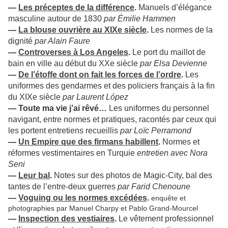
—
Les préceptes de la différence
.
Manuels d’élégance
masculine autour de 1830
par Émilie Hammen
—
La blouse ouvrière au XIXe siècle
.
Les normes de la
dignité
par Alain Faure
—
Controverses à Los Angeles
.
Le port du maillot de
bain en ville au début du XXe siècle
par Elsa Devienne
—
De l’étoffe dont on fait les forces de l’ordre
.
Les
uniformes des gendarmes et des policiers français à la fin
du XIXe siècle
par Laurent López
—
Toute ma vie j’ai rêvé…
Les uniformes du personnel
navigant, entre normes et pratiques, racontés par ceux qui
les portent entretiens recueillis
par Loïc Perramond
—
Un Empire que des firmans habillent
.
Normes et
réformes vestimentaires en Turquie
entretien avec Nora
Seni
—
Leur bal
.
Notes sur des photos de Magic-City, bal des
tantes de l’entre-deux guerres
par Farid Chenoune
—
Voguing ou les normes excédées
.
enquête et
photographies par Manuel Charpy et Pablo Grand-Mourcel
—
Inspection des vestiaires
.
Le vêtement professionnel