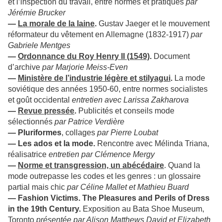
et l’inspection du travail, entre normes et pratiques
par
Jérémie Brucker
—
La morale de la laine
.
Gustav Jaeger et le mouvement
réformateur du vêtement en Allemagne (1832-1917)
par
Gabriele Mentges
—
Ordonnance du Roy Henry II (1549)
.
Document
d’archive
par Marjorie Meiss-Even
—
Ministère de l’industrie légère et stilyagui
.
La mode
soviétique des années 1950-60, entre normes socialistes
et goût occidental
entretien avec Larissa Zakharova
—
Revue pressée
.
Publicités et conseils mode
sélectionnés
par Patrice Verdière
—
Pluriformes
, collages
par Pierre Loubat
—
Les ados et la mode.
Rencontre avec Mélinda Triana,
réalisatrice
entretien par Clémence Mergy
—
Norme et transgression, un abécédaire
. Quand la
mode outrepasse les codes et les genres : un glossaire
partial mais chic
par Céline Mallet et Mathieu Buard
—
Fashion Victims. The Pleasures and Perils of Dress
in the 19th Century.
Exposition au Bata Shoe Museum,
Toronto
présentée par Alison Matthews David et Elizabeth