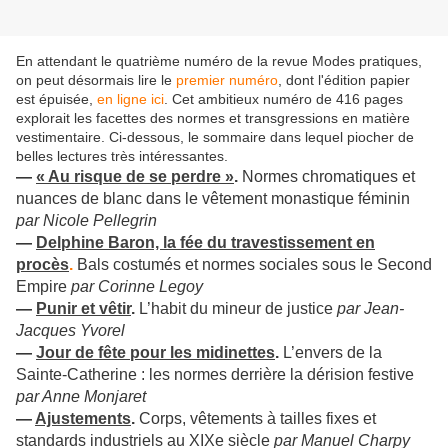
En attendant le quatrième numéro de la revue Modes pratiques,
on peut désormais lire le
premier numéro
, dont l'édition papier
est épuisée,
en ligne ici
. Cet ambitieux numéro de 416 pages
explorait les facettes des normes et transgressions en matière
vestimentaire. Ci-dessous, le sommaire dans lequel piocher de
belles lectures très intéressantes.
—
« Au risque de se perdre »
.
Normes chromatiques et
nuances de blanc dans le vêtement monastique féminin
par Nicole Pellegrin
—
Delphine Baron, la fée du travestissement en
procès
.
Bals costumés et normes sociales sous le Second
Empire
par Corinne Legoy
—
Punir et vêtir
.
L’habit du mineur de justice
par Jean-
Jacques Yvorel
—
Jour de fête pour les midinettes
.
L’envers de la
Sainte-Catherine : les normes derrière la dérision festive
par Anne Monjaret
—
Ajustements
.
Corps, vêtements à tailles fixes et
standards industriels au XIXe siècle
par Manuel Charpy