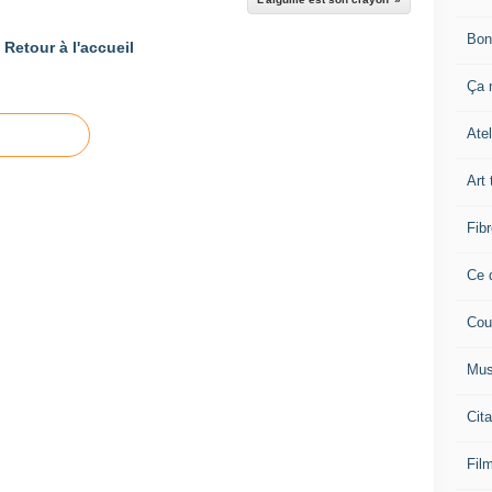
Bon
Retour à l'accueil
Ça n
Atel
Art 
Fibr
Ce q
Cou
Mus
Cita
Film