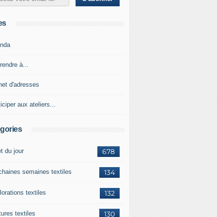
es
nda
rendre à...
net d'adresses
iciper aux ateliers...
gories
et du jour
678
chaines semaines textiles
134
orations textiles
132
ures textiles
130