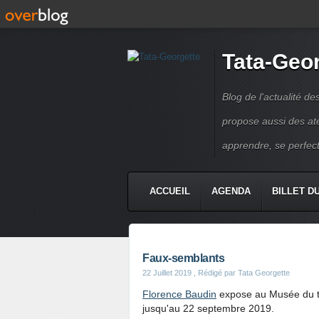
Tata-Geo
Blog de l'actualité de
propose aussi des atel
apprendre, se perfect
ACCUEIL
AGENDA
BILLET D
Faux-semblants
22 Juillet 2019
, Rédigé par Tata Georgette
Florence Baudin
expose au Musée du te
jusqu'au 22 septembre 2019.