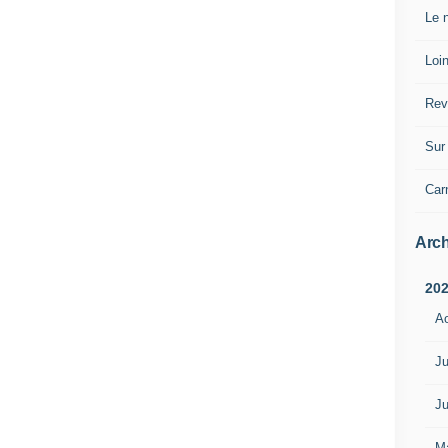
Le n
Loin
Rev
Sur 
Car
Arch
20
A
Ju
Ju
M