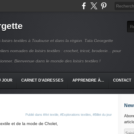
rgette
s loisirs textiles à Toulouse et dans la région. Tata Georgette
iers nomades de loisirs textiles : crochet, tricot, broderie... pour
ionner. Bienvenue dans le monde des loisirs textiles !
U JOUR
CARNET D'ADRESSES
APPRENDRE À...
CONTACT
News
Publié dans
#Art textile
,
#Explorations textiles
,
#Billet du jour
Abonn
articl
xtile et de la mode de Cholet,