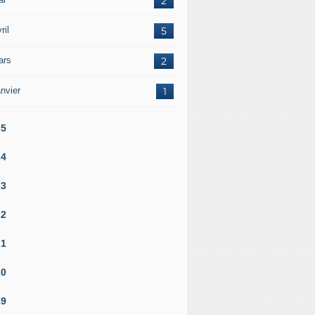
2
ril
5
ars
2
nvier
1
25
24
23
22
21
20
19