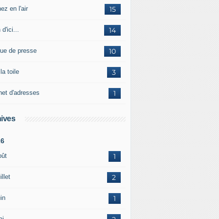
ez en l'air
15
 d'ici...
14
ue de presse
10
la toile
3
net d'adresses
1
ives
26
oût
1
illet
2
in
1
ai