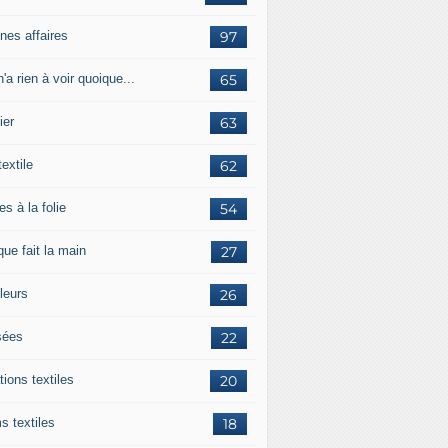
nes affaires
97
'a rien à voir quoique...
65
ier
63
textile
62
es à la folie
54
ue fait la main
27
leurs
26
ées
22
tions textiles
20
s textiles
18