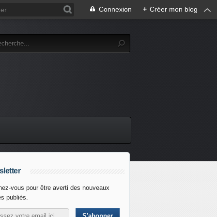
Connexion
+
Créer mon blog
letter
ez-vous pour être averti des nouveaux
es publiés.