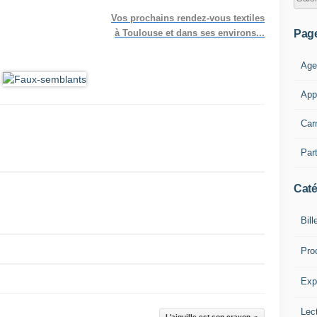
Vos prochains rendez-vous textiles
Pag
à Toulouse et dans ses environs...
Age
App
Car
Part
Caté
Bill
Pro
Expl
Lect
L'aiguille est son crayon