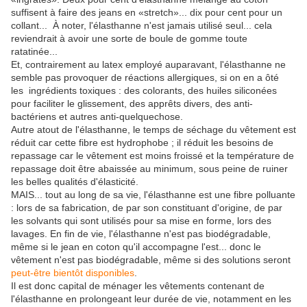
suffisent à faire des jeans en «stretch»... dix pour cent pour un
collant... À noter, l'élasthanne n'est jamais utilisé seul... cela
reviendrait à avoir une sorte de boule de gomme toute
ratatinée...
Et, contrairement au latex employé auparavant, l'élasthanne ne
semble pas provoquer de réactions allergiques, si on en a ôté
les ingrédients toxiques : des colorants, des huiles siliconées
pour faciliter le glissement, des apprêts divers, des anti-
bactériens et autres anti-quelquechose.
Autre atout de l'élasthanne, le temps de séchage du vêtement est
réduit car cette fibre est hydrophobe ; il réduit les besoins de
repassage car le vêtement est moins froissé et la température de
repassage doit être abaissée au minimum, sous peine de ruiner
les belles qualités d'élasticité.
MAIS... tout au long de sa vie, l'élasthanne est une fibre polluante
: lors de sa fabrication, de par son constituant d'origine, de par
les solvants qui sont utilisés pour sa mise en forme, lors des
lavages. En fin de vie, l'élasthanne n'est pas biodégradable,
même si le jean en coton qu'il accompagne l'est... donc le
vêtement n'est pas biodégradable, même si des solutions seront
peut-être bientôt disponibles
.
Il est donc capital de ménager les vêtements contenant de
l'élasthanne en prolongeant leur durée de vie, notamment en les