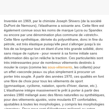
Inventée en 1969, par le chimiste Joseph Shivers (de la société
DuPont de Nemours), l'élasthanne a soixante ans. Cette fibre est
également connue sous les noms de marque Lycra ou Spandex
ou encore par une dénomination plus commune de «stretch».
Cette fibre synthétique, dérivée du polyuréthane, donc in fine du
pétrole, est très élastique puisqu'elle peut s'allonger jusqu'à six
fois de sa longueur tout en étant d'une très grande solidité, donc
sans risque de rupture - pour revenir à sa forme initiale sans
déformation dès qu'on relâche la traction. Ces particularités sont
très intéressantes pour de nombreux vêtements destinés à
mouler le corps (comme les
sous-vêtements
, les collants) pour
un effet «seconde peau» ou plus simplement à procurer un
porter très souple. À partir des années 1970, ces qualités en font
une fibre de choix pour tous les vêtements de sport
(gymnastique, cyclisme, natation, sports d'hiver, danse, etc.).
L'élasthanne intègre massivement le prêt à porter à partir des
années 1980 mélangé avec des fibres naturelles ou synthétiques,
pour des vêtements ajustés, voire moulants ET confortables,
ajustables à toutes les morphologies, y compris les morphologies
«ingrates». Deux pour cent d'élasthanne mélangé au coton