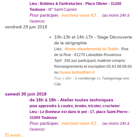
Lieu : Bobines & Fanfreluches - Place Olivier - 31200
Toulouse -
M° Saint-Cyprien
Pour participer,
inscrivez-vous ICI...
(au moins 24h à
l'avance)
vendredi 29 juin 2018
10h-13h et 14h-17h - Stage Découverte
de la sérigraphie
Lieu :
Musée départemental du Textile
- Rue
de la Rive - 81270 Labastide-Rouairoux
Tarif : 35€ par participant, matériel compris
Renseignements et inscriptiwn 05.63.98.08.60
ou
musee.textile@tarn.fr
Pour y aller : le
covoiturage
ou
l'autopartage avec
Citiz
samedi 30 juin 2018
de 16h à 18h - Atelier toutes techniques
pour apprendre à coudre, broder, tricoter, crocheter
Lieu : Le Bonheur est dans le pot - 17, place Saint-Pierre -
31000 Toulouse
Pour participer,
inscrivez-vous ICI...
(au moins 24h à
l'avance)
Et aussi...