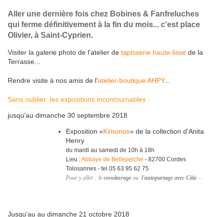
Aller une dernière fois chez Bobines & Fanfreluches
qui ferme définitivement à la fin du mois... c'est place
Olivier, à Saint-Cyprien.
Visiter la galerie photo de l'atelier de
tapisserie haute-lisse
de la
Terrasse...
Rendre visite à nos amis de l'
atelier-boutique AHPY
...
Sans oublier les expositions incontournables :
jusqu'au dimanche 30 septembre 2018
Exposition «
Kimonos
» de la collection d'Anita
Henry
du mardi au samedi de 10h à 18h
Lieu :
Abbaye de Belleperche
- 82700 Cordes
Tolosannes - tel 05 63 95 62 75
Pour y aller : le
covoiturage
ou
l'autopartage avec Citiz
–
Jusqu'au au dimanche 21 octobre 2018