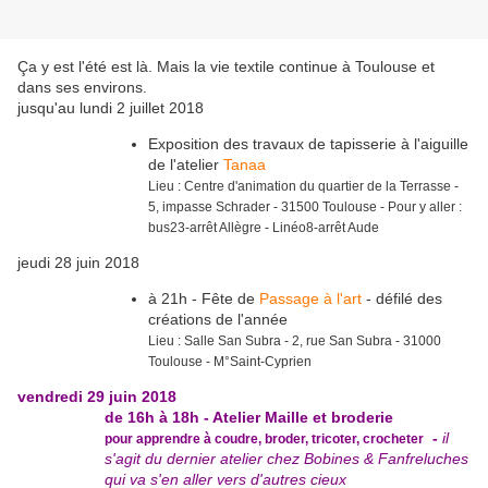
Ça y est l'été est là. Mais la vie textile continue à Toulouse et
dans ses environs.
jusqu'au lundi 2 juillet 2018
Exposition des travaux de tapisserie à l'aiguille
de l'atelier
Tanaa
Lieu : Centre d'animation du quartier de la Terrasse -
5, impasse Schrader - 31500 Toulouse - Pour y aller :
bus23-arrêt Allègre - Linéo8-arrêt Aude
jeudi 28 juin 2018
à 21h - Fête de
Passage à l'art
- défilé des
créations de l'année
Lieu : Salle San Subra - 2, rue San Subra -
31000
Toulouse - M°Saint-Cyprien
vendredi 29 juin 2018
de 16h à 18h - Atelier Maille et broderie
-
il
pour apprendre à coudre, broder, tricoter, crocheter
s'agit du dernier atelier chez Bobines & Fanfreluches
qui va s'en aller vers d'autres cieux