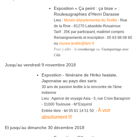
Exposition « Ça peint : ça tisse » :
Rouleaugraphies d'Henri Darasse
Lieu :
Musée départemental du Textile
- Rue
de la Rive - 81270 Labastide-Rouairoux
Tarif : 35€ par participant, matériel compris
Renseignements et inscription : 05 63 98 08 60
ou
musee.textile@tarn.fr
Pour y aller : le
covoiturage
ou
l'autopartage avec
Citiz
Jusqu'au vendredi 9 novembre 2018
Exposition - Itinéraire de Hiriko Iwatate,
Japonaise au pays des saris
30 ans de passion textile à la rencontre de l'âme
indienne
Lieu : Agence de voyage Asia - 5, rue Croix Baragnon
- 31000 Toulouse - M°Esquirol
À voir
Entrée libre - tel 05 61 14 51 50 -
absolument !!!
Et jusqu'au dimanche 30 décembre 2018