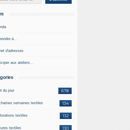
es
nda
rendre à...
net d'adresses
iciper aux ateliers...
gories
et du jour
678
chaines semaines textiles
134
orations textiles
132
ures textiles
130