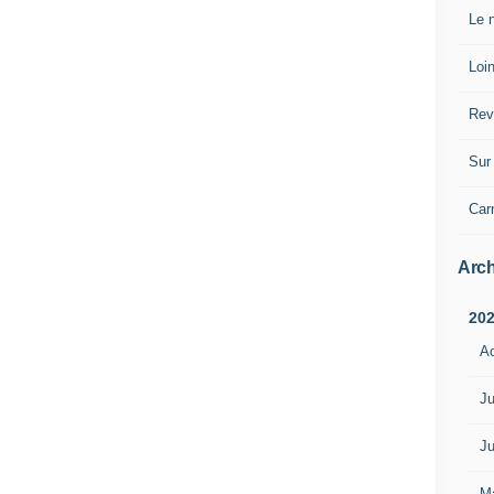
Le n
Loin
Rev
Sur 
Car
Arch
20
A
Ju
Ju
M