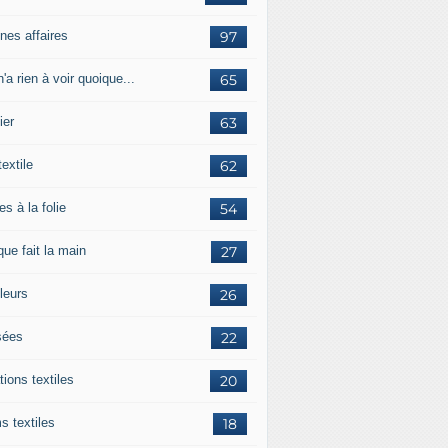
nes affaires
97
'a rien à voir quoique...
65
ier
63
textile
62
es à la folie
54
ue fait la main
27
leurs
26
ées
22
tions textiles
20
s textiles
18