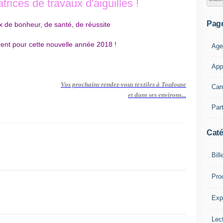
trices de travaux d'aiguilles !
Pag
de bonheur, de santé, de réussite
nt pour cette nouvelle année 2018 !
Age
App
Vos
prochains rendez-vous textiles à Toulouse
Car
et dans ses environs...
Part
Caté
Bill
Pro
Expl
Lect