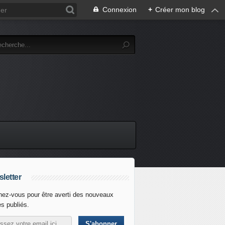
Connexion
+
Créer mon blog
letter
ez-vous pour être averti des nouveaux
es publiés.