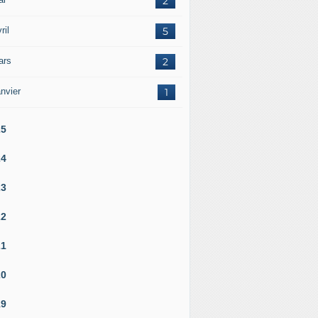
2
ril
5
ars
2
nvier
1
25
24
23
22
21
20
19