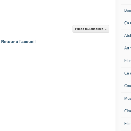
Bon
Ça n
Puces toulousaines
Atel
Retour à l'accueil
Art 
Fibr
Ce q
Cou
Mus
Cita
Film