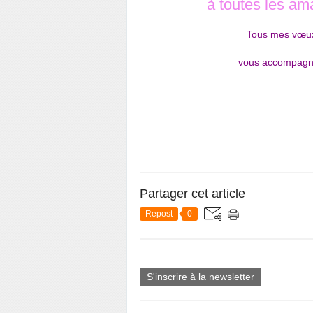
à toutes les ama
Tous mes vœux 
vous accompagne
Partager cet article
Repost
0
S'inscrire à la newsletter