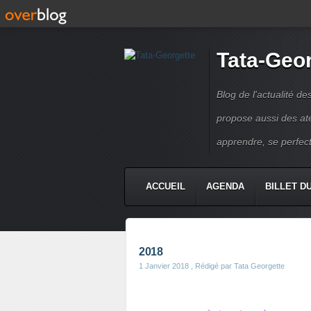
Tata-Geo
Blog de l'actualité de
propose aussi des atel
apprendre, se perfect
ACCUEIL
AGENDA
BILLET D
2018
1 Janvier 2018
, Rédigé par Tata Georgette