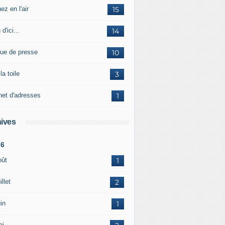
ez en l'air
15
 d'ici...
14
ue de presse
10
la toile
3
net d'adresses
1
ives
26
oût
1
illet
2
in
1
ai