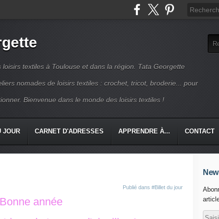
rgette
s loisirs textiles à Toulouse et dans la région. Tata Georgette
iers nomades de loisirs textiles : crochet, tricot, broderie... pour
ionner. Bienvenue dans le monde des loisirs textiles !
U JOUR
CARNET D'ADRESSES
APPRENDRE À...
CONTACT
News
Publié dans
#Billet du jour
Abonn
Bonne année
articl