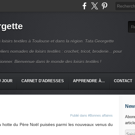
rgette
s loisirs textiles à Toulouse et dans la région. Tata Georgette
iers nomades de loisirs textiles : crochet, tricot, broderie... pour
ionner. Bienvenue dans le monde des loisirs textiles !
U JOUR
CARNET D'ADRESSES
APPRENDRE À...
CONTACT
News
Publié dans
#Bonnes affaires
Abonn
articl
la hotte du Père Noël puisées parmi les nouveaux venus du