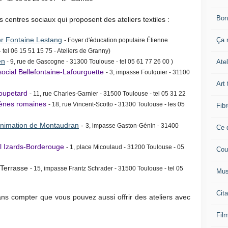
Bon
s centres sociaux qui proposent des ateliers textiles :
er Fontaine Lestang
Ça n
- Foyer d'éducation populaire Étienne
- tel 06 15 51 15 75 - Ateliers de Granny)
en
Atel
- 9, rue de Gascogne - 31300 Toulouse - tel 05 61 77 26 00 )
ocial Bellefontaine-Lafourguette
- 3, impasse Foulquier - 31100
Art 
Soupetard
- 11, rue Charles-Garnier - 31500 Toulouse - tel 05 31 22
rènes romaines
- 18, rue Vincent-Scotto - 31300 Toulouse - les 05
Fibr
animation de Montaudran
-
3, impasse Gaston-Génin - 31400
Ce q
al Izards-Borderouge
- 1, place Micoulaud - 31200 Toulouse - 05
Cou
 Terrasse
- 15, impasse Frantz Schrader - 31500 Toulouse - tel 05
Mus
Cita
Sans compter que vous pouvez aussi offrir des ateliers avec
!
Film