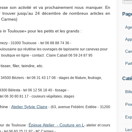
cesse son activité et va prochainement nous manquer. En
 y trouver jusqu'au 24 décembre de nombreux articles en
Pag
° Carmes)
Age
n Toulouse» pour les petits et les grands :
App
mezy - 31000 Toulouse - tel 06 88 88 74 36 -
oulousaine qui réutilise les ouvrages de tapisserie sur canevas pour
Car
 - boutique en ligne - contact : Claire Caball 06 59 24 87 95
Part
sser, filer, teindre, etc.
 34500 Béziers - tel 06 31 43 17 08 - stages de filature, feutrage,
Caté
9300 Bélesta - tel 06 12 56 18 40 - tissage -
Bill
tel 06 30 80 81 17 - couleurs végétales, stages
Pro
chine
Atelier Sylvie Claire
:
- (63, avenue Frédéric Estèbe - 31200
Expl
Épique Atelier - Couture en L
cœur de Toulouse :
- atelier et cours
Lect
 - tel 06 60 25 11 97 - M° Carmes -