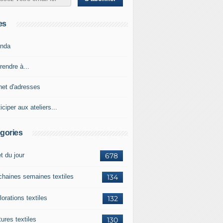
es
nda
rendre à...
net d'adresses
iciper aux ateliers...
gories
et du jour
678
chaines semaines textiles
134
orations textiles
132
ures textiles
130