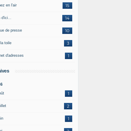
ez en l'air
15
 d'ici...
14
ue de presse
10
la toile
3
net d'adresses
1
ives
26
oût
1
illet
2
in
1
ai