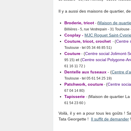
Il y a aussi des maisons de quartier, de
Broderie, tricot
Maison de quarti
- (
Billières - 5, rue Vestrepain - 31 Toulouse 
Cosplay -
MJC Roguet Saint-Cypri
Couture, tricot, crochet
(
Centre s
-
Toulouse - tel 05 34 46 85 51)
Couture
(
Centre social Jolimont-
-
et (
Centre social Polygone-A
95 15)
61 16 11 72 )
Dentelle aux fuseaux
- (
Centre d'
Toulouse - tel 05 61 54 25 19)
Patchwork, couture
(
Centre soci
-
67 04 14 80)
Tapisserie
Maison de quartier La
- (
61 54 23 60 )
Voilà, il y en a pour tous les goûts ! 
Tata Georgette !
Il suffit de demander