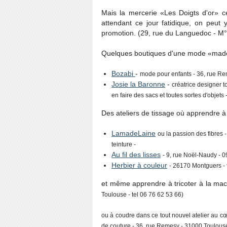
Mais la mercerie «Les Doigts d'or» 
attendant ce jour fatidique, on peut
promotion. (29, rue du Languedoc - M
Quelques boutiques d'une mode «made i
Bozabi
-
mode pour enfants - 36, rue Re
Josie la Baronne
-
créatrice designer t
en faire des sacs et toutes sortes d'objets
Des ateliers de tissage où apprendre à ti
LamadeLaine
ou la passion des fibres -
teinture -
Au fil des lisses
- 9, rue Noël-Naudy - 0
Herbier à couleur
- 26170 Montguers - 
et même apprendre à tricoter à la ma
Toulouse - tel 06 76 62 53 66)
ou à coudre dans ce tout nouvel atelier au 
de couture - 36, rue Remesy - 31000 Toulouse