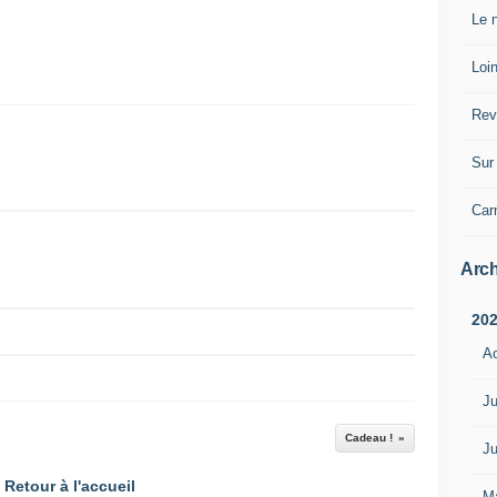
Le n
Loin
Rev
Sur 
Car
Arch
20
A
Ju
Cadeau !
Ju
Retour à l'accueil
M