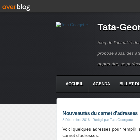
Tata-Geo
Blog de l'actualité de
propose aussi des atel
apprendre, se perfect
ACCUEIL
AGENDA
BILLET D
Nouveautés du carnet d'adresses
8 Décembre 2016
, Rédigé par Tata Georgette
Voici quelques adresses pour remplir 
carnet d'adresses.