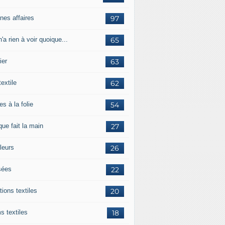
nes affaires
97
'a rien à voir quoique...
65
ier
63
textile
62
es à la folie
54
ue fait la main
27
leurs
26
ées
22
tions textiles
20
s textiles
18