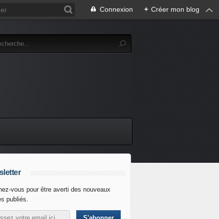
Connexion
+
Créer mon blog
letter
ez-vous pour être averti des nouveaux
es publiés.