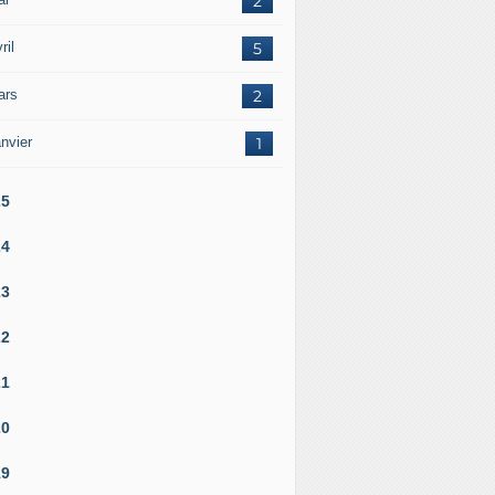
2
ril
5
ars
2
nvier
1
25
24
23
22
21
20
19