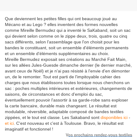
Que deviennent les petites filles qui ont beaucoup joué au
Mécano et au Lego ? elles inventent des formes nouvelles
comme Mireille Bermudez qui a inventé le SaKaband, soit un sac
qui devient selon comme on le zippe deux, trois, quatre ou cinq
sacs différents, selon l'assemblage que l'on choisit pour les
bandes le constituant, soit un ensemble d'éléments permanents
et un ensemble d'éléments supplémentaires au choix.
Mireille Bermudez exposait ses créations au Marché Fait Main,
sur les allées Jules-Guesde dimanche dernier (le dernier marché,
avant ceux de Noël) et je n'ai pas résisté à l'envie d'en démonter
un, de le remonter. Tout est parti de l'impitoyable cahier des
charges que nous établissons toutes lorsque nous cherchons un
sac : poches multiples intérieures et extérieures, changements de
saisons, de circonstances et donc d'emploi du sac,
éventuellement pouvoir l'assortir à sa garde-robe sans exploser
la carte bancaire, durable mais changeant. Le résultat est
modulable, réversible, adaptable composé de bandes textiles
zippées, et le tout est classe. Les Sakaband sont
disponibles ici
-
et ici
. C'est nouveau et c'est à Toulouse. Bravo, le résultat est
imaginatif et fonctionnel !
V
os prochains rendez-vous textiles