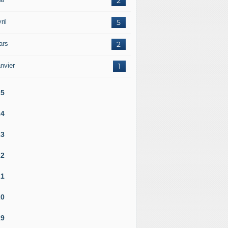
2
ril
5
ars
2
nvier
1
25
24
23
22
21
20
19