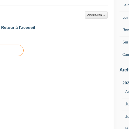
Le n
Artextures
Loin
Retour à l'accueil
Rev
Sur 
Car
Arch
20
A
Ju
Ju
M