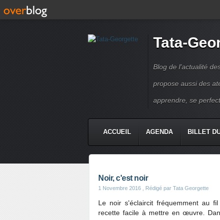
Tata-Geo
Blog de l'actualité de
propose aussi des atel
apprendre, se perfect
ACCUEIL
AGENDA
BILLET D
Noir, c'est noir
1 Novembre 2016
, Rédigé par Tata Georgette
Le noir s'éclaircit fréquemment au fi
recette facile à mettre en œuvre. Dans