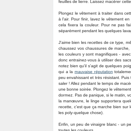
feuilles de lierre. Laissez macérer cette
Plongez le vêtement à traiter dans cet
à l'air. Pour finir, lavez le vêtement 
cela fixera la couleur. Pour ne pas f
séparément pendant les quelques lava
J'aime bien les recettes de ce type, m
chaussez vos chaussures de marche, vo
les couleurs y sont magnifiques - avec 
donc entrainez-vous à utiliser des sacs
notez bien qu'il s'agit de quelques poi
qui a la
mauvaise réputation
totalemen
peu envahissant et très résistant. Puis 
saler ! Allez pendant le temps de macé
une bonne soirée. Plongez le vêtement
dormez. Pas de panique, si le matin, vou
la manœuvre, le linge supportera quel
recette, c'est que ça marche bien sur l
les poly-quelque chose).
Enfin, un peu de vinaigre blanc - un pe
toutes les couleurs.