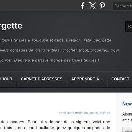
rgette
s loisirs textiles à Toulouse et dans la région. Tata Georgette
iers nomades de loisirs textiles : crochet, tricot, broderie... pour
ionner. Bienvenue dans le monde des loisirs textiles !
U JOUR
CARNET D'ADRESSES
APPRENDRE À...
CONTACT
News
Publié dans
#Billet du jour
,
#Couleurs
Abonn
articl
l des lavages. Pour lui redonner de la vigueur, voici une
 trois litres d'eau bouillante, jetez quelques poignées de