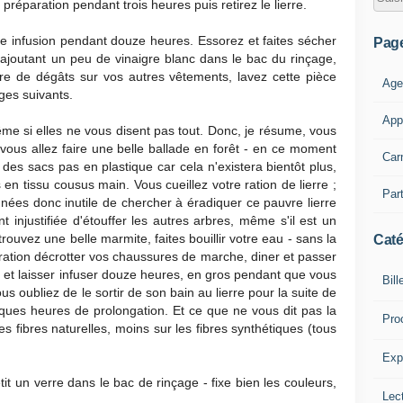
 préparation pendant trois heures puis retirez le lierre.
te infusion pendant douze heures. Essorez et faites sécher
Pag
en ajoutant un peu de vinaigre blanc dans le bac du rinçage,
aire de dégâts sur vos autres vêtements, lavez cette pièce
Age
ges suivants.
App
ême si elles ne vous disent pas tout. Donc, je résume, vous
us allez faire une belle ballade en forêt - en ce moment
Car
des sacs pas en plastique car cela n'existera bientôt plus,
 en tissu cousus main. Vous cueillez votre ration de lierre ;
Part
gnées donc inutile de chercher à éradiquer ce pauvre lierre
t injustifiée d'étouffer les autres arbres, même s'il est un
trouvez une belle marmite, faites bouillir votre eau - sans la
Caté
ration décrotter vos chaussures de marche, diner et passer
 et laisser infuser douze heures, en gros pendant que vous
Bill
s oubliez de le sortir de son bain au lierre pour la suite de
ques heures de prolongation. Et ce que ne vous dit pas la
Pro
es fibres naturelles, moins sur les fibres synthétiques (tous
Expl
tit un verre dans le bac de rinçage - fixe bien les couleurs,
Lect