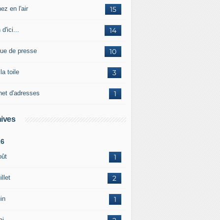
ez en l'air
15
 d'ici...
14
ue de presse
10
la toile
3
net d'adresses
1
ives
26
oût
1
illet
2
in
1
ai