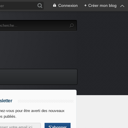
Connexion
+
Créer mon blog
letter
ez-vous pour être averti des nouveaux
es publiés.