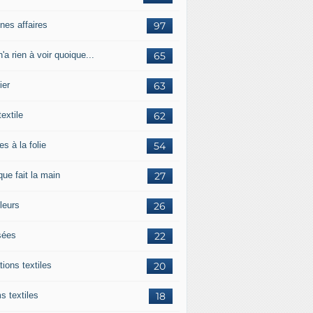
nes affaires
97
'a rien à voir quoique...
65
ier
63
textile
62
es à la folie
54
ue fait la main
27
leurs
26
ées
22
tions textiles
20
s textiles
18