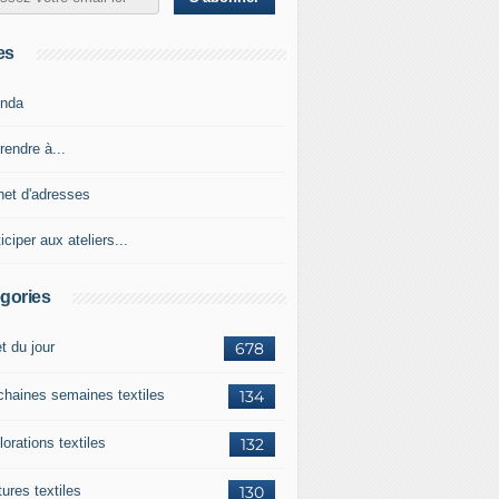
es
nda
rendre à...
net d'adresses
iciper aux ateliers...
gories
et du jour
678
chaines semaines textiles
134
orations textiles
132
ures textiles
130