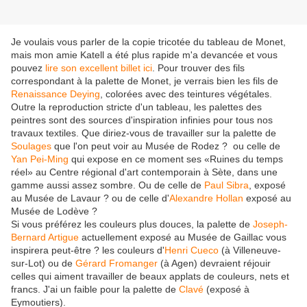
Je voulais vous parler de la copie tricotée du tableau de Monet,
mais mon amie Katell a été plus rapide m'a devancée et vous
pouvez
lire son excellent billet ici
.
Pour trouver des fils
correspondant à la palette de Monet, je verrais bien les fils de
Renaissance Deying
, colorées avec des teintures végétales.
Outre la reproduction stricte d'un tableau, les palettes des
peintres sont des sources d'inspiration infinies pour tous nos
travaux textiles. Que diriez-vous de travailler sur la palette de
Soulages
que l'on peut voir au Musée de Rodez ?
ou celle de
Yan Pei-Ming
qui expose en ce moment ses «Ruines du temps
réel» au Centre régional d'art contemporain à Sète, dans une
gamme aussi assez sombre.
Ou de celle de
Paul Sibra
, exposé
au Musée de Lavaur ? ou de celle d'
Alexandre Hollan
exposé au
Musée de Lodève ?
Si vous préférez les couleurs plus douces, la palette de
Joseph-
Bernard Artigue
actuellement exposé au Musée de Gaillac vous
inspirera peut-être ? les couleurs d'
Henri Cueco
(à Villeneuve-
sur-Lot) ou de
Gérard Fromanger
(à Agen) devraient réjouir
celles qui aiment travailler de beaux applats de couleurs, nets et
francs. J'ai un faible pour la palette de
Clavé
(exposé à
Eymoutiers).