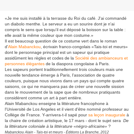
«Je me suis installé à la terrasse du Roi du café. J'ai commandé
un diabolo menthe. Le serveur a eu un sourire dont je n'ai
compris le sens que lorsqu'il eut déposé la boisson sur la table :
elle avait la même couleur que mon costume.»
Il est beaucoup question de ce costume vert dans le roman
d'
Alain Mabanckou
, écrivain franco-congolais «Tais-toi et meurs»
dont le personnage principal est un sapeur qui pratique
assidûment les règles et codes de la
Société des ambianceurs et
personnes élégantes
de la diaspora congolaise à Paris.
Les sapeurs portent traditionnellement trois couleurs mais une
nouvelle tendance émerge à Paris, l'association de quatre
couleurs, puisque nous vivons dans un pays qui compte quatre
saisons, ce qui ne manquera pas de créer une nouvelle sission
dans le mouvement de la sape que de nombreux pratiquants
considèrent comme un art à part entière.
Alain Mabanckou enseigne la littérature francophone à
l'Université de Los Angeles et il vient d'être nommé professeur au
Collège de France. Y-arrivera-t-il sapé pour
sa leçon inaugurale
à
la chaire de création artistique, le 17 mars - dont le sujet sera
De
la littérature coloniale à la littérature «négro-africaine»
?
Mabanckou Alain - Tais-toi et meurs - Éditions La Branche, 2012