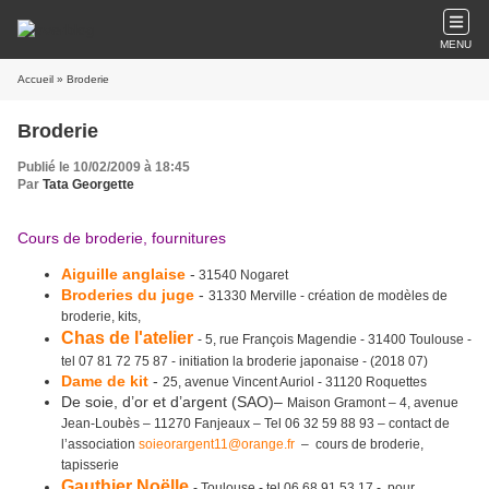
MENU
Accueil
» Broderie
Broderie
Publié le 10/02/2009 à 18:45
Par
Tata Georgette
Cours de broderie, fournitures
Aiguille anglaise
-
31540 Nogaret
Broderies du juge
-
31330 Merville - création de modèles de
broderie, kits,
Chas de l'atelier
- 5, rue François Magendie - 31400 Toulouse -
tel 07 81 72 75 87 - initiation la broderie japonaise - (2018 07)
Dame de kit
-
25, avenue Vincent Auriol - 31120 Roquettes
De soie, d’or et d’argent (SAO)–
Maison Gramont – 4, avenue
Jean-Loubès – 11270 Fanjeaux – Tel 06 32 59 88 93 – contact de
l’association
soieorargent11@orange.fr
– cours de broderie,
tapisserie
Gauthier Noëlle
- Toulouse - tel
06 68 91 53 17 - pour