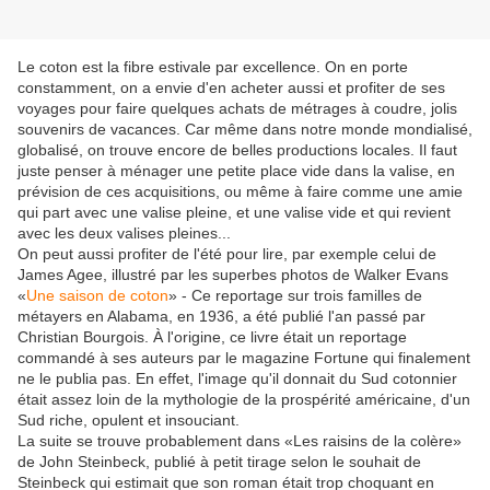
Le coton est la fibre estivale par excellence. On en porte
constamment, on a envie d'en acheter aussi et profiter de ses
voyages pour faire quelques achats de métrages à coudre, jolis
souvenirs de vacances. Car même dans notre monde mondialisé,
globalisé, on trouve encore de belles productions locales. Il faut
juste penser à ménager une petite place vide dans la valise, en
prévision de ces acquisitions, ou même à faire comme une amie
qui part avec une valise pleine, et une valise vide et qui revient
avec les deux valises pleines...
On peut aussi profiter de l'été pour lire, par exemple celui de
James Agee, illustré par les superbes photos de Walker Evans
«
Une saison de coton
» - Ce reportage sur trois familles de
métayers en Alabama, en 1936, a été publié l'an passé par
Christian Bourgois. À l'origine, ce livre était un reportage
commandé à ses auteurs par le magazine Fortune qui finalement
ne le publia pas. En effet, l'image qu'il donnait du Sud cotonnier
était assez loin de la mythologie de la prospérité américaine, d'un
Sud riche, opulent et insouciant.
La suite se trouve probablement dans «Les raisins de la colère»
de John Steinbeck, publié à petit tirage selon le souhait de
Steinbeck qui estimait que son roman était trop choquant en