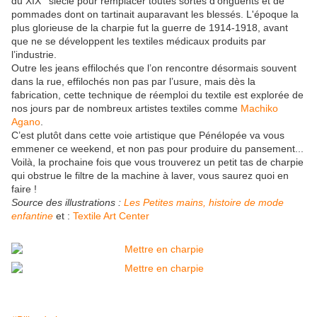
du XIX
siècle pour remplacer toutes sortes d’onguents et de
pommades dont on tartinait auparavant les blessés. L'époque la
plus glorieuse de la charpie fut la guerre de 1914-1918, avant
que ne se développent les textiles médicaux produits par
l’industrie.
Outre les jeans effilochés que l’on
rencontre désormais souvent
dans la rue, effilochés non pas par l’usure, mais dès la
fabrication, cette technique de réemploi du textile est explorée de
nos jours par de nombreux artistes textiles comme
Machiko
Agano
.
C’est plutôt dans cette voie artistique que Pénélopée va vous
emmener ce weekend, et non pas pour produire du pansement...
Voilà, la prochaine fois que vous trouverez un petit tas de charpie
qui obstrue le filtre de la machine à laver, vous saurez quoi en
faire !
Source des illustrations :
Les Petites mains, histoire de mode
enfantine
et :
Textile Art Center