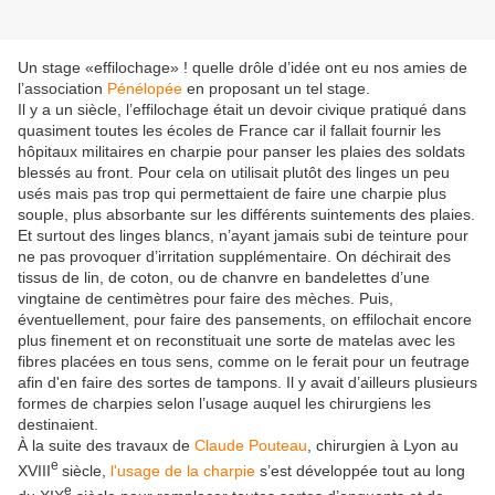
Un stage «effilochage» ! quelle drôle d’idée ont eu nos amies de
l’association
Pénélopée
en proposant un tel stage.
Il y a un siècle, l’effilochage était un devoir civique pratiqué dans
quasiment toutes les écoles de France car il fallait fournir les
hôpitaux militaires en charpie pour panser les plaies des soldats
blessés au front. Pour cela on utilisait plutôt des linges un peu
usés mais pas trop qui permettaient de faire une charpie plus
souple, plus absorbante sur les différents suintements des plaies.
Et surtout des linges blancs, n’ayant jamais subi de teinture pour
ne pas provoquer d’irritation supplémentaire. On déchirait des
tissus de lin, de coton, ou de chanvre en bandelettes d’une
vingtaine de centimètres pour faire des mèches. Puis,
éventuellement, pour faire des pansements, on effilochait encore
plus finement et on reconstituait une sorte de matelas avec les
fibres placées en tous sens, comme on le ferait pour un feutrage
afin d'en faire des sortes de tampons. Il y avait d’ailleurs plusieurs
formes de charpies selon l’usage auquel les chirurgiens les
destinaient.
À la suite des travaux de
Claude Pouteau
, chirurgien à Lyon au
e
XVIII
siècle,
l'usage de la charpie
s’est développée tout au long
e