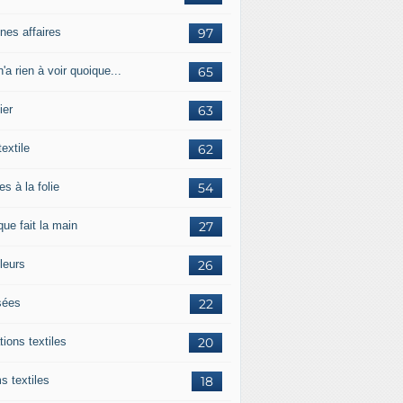
nes affaires
97
'a rien à voir quoique...
65
ier
63
textile
62
es à la folie
54
ue fait la main
27
leurs
26
ées
22
tions textiles
20
s textiles
18