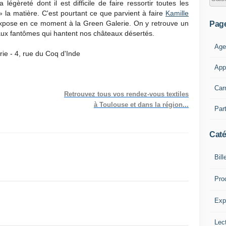
légèreté dont il est difficile de faire ressortir toutes les
e» la matière. C'est pourtant ce que parvient à faire
Kamille
expose en ce moment à la Green Galerie. On y retrouve un
Pag
 aux fantômes qui hantent nos châteaux désertés.
Age
rie - 4, rue du Coq d'Inde
App
Car
Retrouvez tous vos rendez-vous textiles
à Toulouse et dans la région...
Part
Caté
Bill
Pro
Expl
Lect