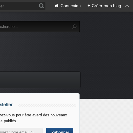
Connexion
+
Créer mon blog
letter
ez-vous pour être averti des nouveaux
es publiés.