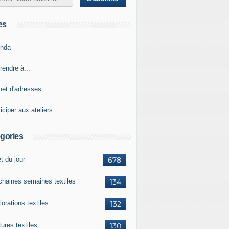
es
nda
rendre à...
net d'adresses
iciper aux ateliers...
gories
et du jour
678
chaines semaines textiles
134
orations textiles
132
ures textiles
130