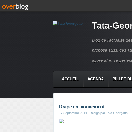
Tata-Geo
Blog de l'actualité de
propose aussi des atel
apprendre, se perfect
ACCUEIL
AGENDA
BILLET D
Drapé en mouvement
17 Septembre 2014
, Rédigé par Tata Georgette