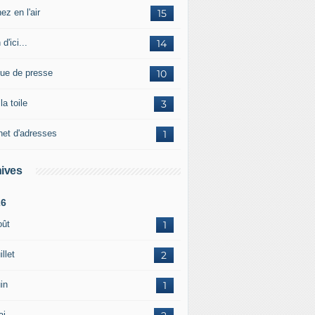
ez en l'air
15
 d'ici...
14
ue de presse
10
la toile
3
net d'adresses
1
ives
26
oût
1
illet
2
in
1
ai