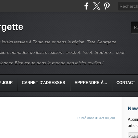
rgette
s loisirs textiles à Toulouse et dans la région. Tata Georgette
iers nomades de loisirs textiles : crochet, tricot, broderie... pour
ionner. Bienvenue dans le monde des loisirs textiles !
U JOUR
CARNET D'ADRESSES
APPRENDRE À...
CONTACT
News
Publié dans
#Billet du jour
Abonn
articl