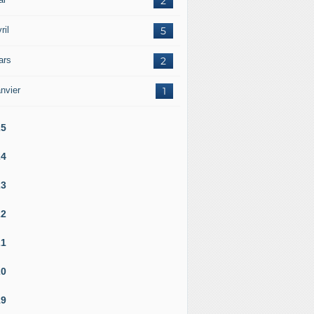
2
ril
5
ars
2
nvier
1
25
24
23
22
21
20
19