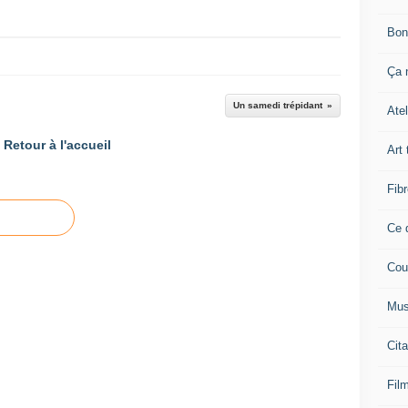
Bon
Ça n
Un samedi trépidant
Atel
Retour à l'accueil
Art 
Fibr
Ce q
Cou
Mus
Cita
Film