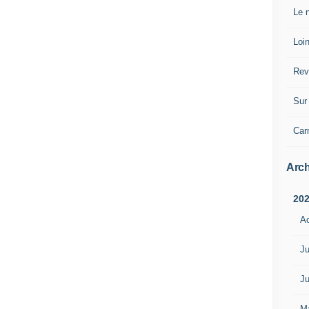
Le n
Loin
Rev
Sur 
Car
Arch
20
A
Ju
Ju
M