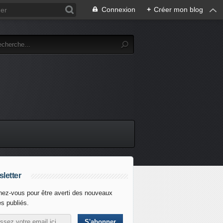
Connexion
+
Créer mon blog
letter
ez-vous pour être averti des nouveaux
es publiés.