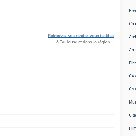
Bon
Ça n
Retrouvez vos rendez-vous textiles
Atel
à Toulouse et dans la région...
Art 
Fibr
Ce q
Cou
Mus
Cita
Film