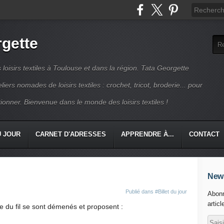
rgette
s loisirs textiles à Toulouse et dans la région. Tata Georgette
iers nomades de loisirs textiles : crochet, tricot, broderie... pour
ionner. Bienvenue dans le monde des loisirs textiles !
U JOUR
CARNET D'ADRESSES
APPRENDRE À...
CONTACT
News
Publié dans
#Billet du jour
Abonn
articl
e du fil se sont démenés et proposent :