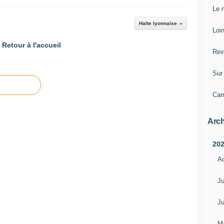
Le n
Halte lyonnaise
Loin
Retour à l'accueil
Rev
Sur 
Car
Arch
20
A
Ju
Ju
M