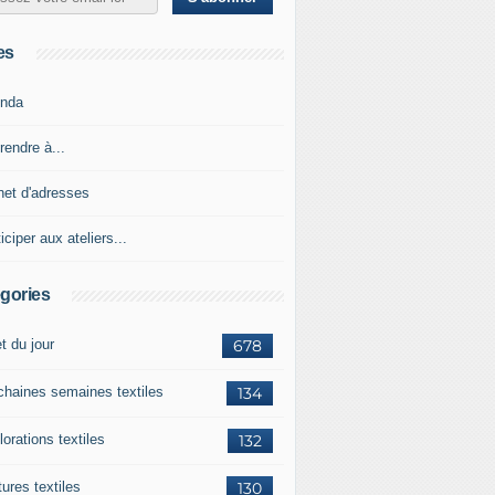
es
nda
rendre à...
net d'adresses
iciper aux ateliers...
gories
et du jour
678
chaines semaines textiles
134
orations textiles
132
ures textiles
130