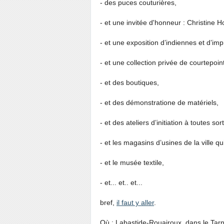
- des puces couturières,
- et une invitée d'honneur : Christine Ho
- et une exposition d’indiennes et d’imp
- et une collection privée de courtepoin
- et des boutiques,
- et des démonstratione de matériels,
- et des ateliers d’initiation à toutes so
- et les magasins d’usines de la ville qu
- et le musée textile,
- et... et.. et...
bref,
il faut y aller
.
Où : Labastide-Rouairoux, dans le Tar