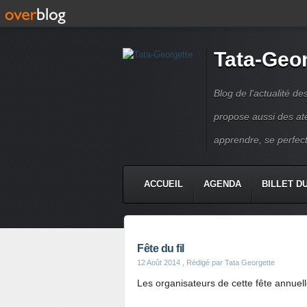
Tata-Geo
Blog de l'actualité de
propose aussi des atel
apprendre, se perfect
ACCUEIL
AGENDA
BILLET D
Fête du fil
12 Août 2014
, Rédigé par Tata Georgette
Les organisateurs de cette fête annuell