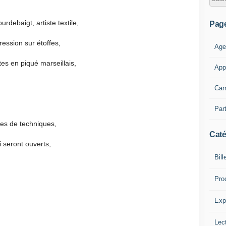
urdebaigt, artiste textile,
Pag
ression sur étoffes,
Age
tes en piqué marseillais,
App
Car
Part
rtes de techniques,
Caté
i seront ouverts,
Bill
Pro
Expl
Lect
n