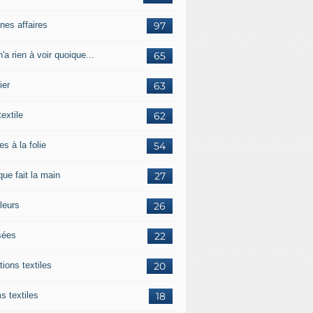
nes affaires
97
'a rien à voir quoique...
65
ier
63
textile
62
es à la folie
54
ue fait la main
27
leurs
26
ées
22
tions textiles
20
s textiles
18