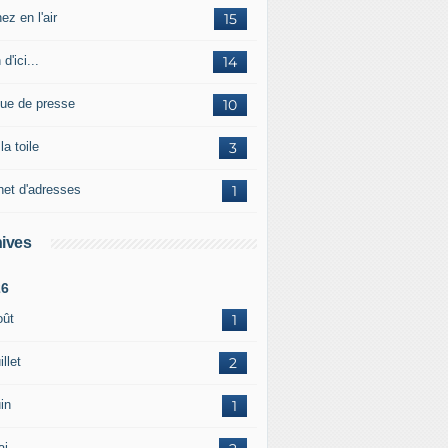
ez en l'air
15
 d'ici...
14
ue de presse
10
la toile
3
net d'adresses
1
ives
26
oût
1
illet
2
in
1
ai