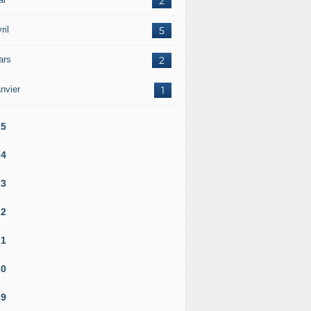
2
ril
5
ars
2
nvier
1
25
24
23
22
21
20
19