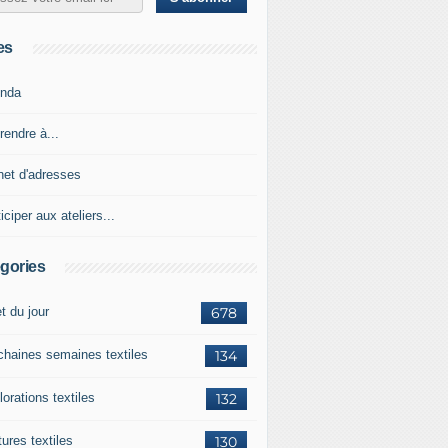
es
nda
rendre à...
net d'adresses
iciper aux ateliers...
gories
et du jour
678
chaines semaines textiles
134
orations textiles
132
ures textiles
130