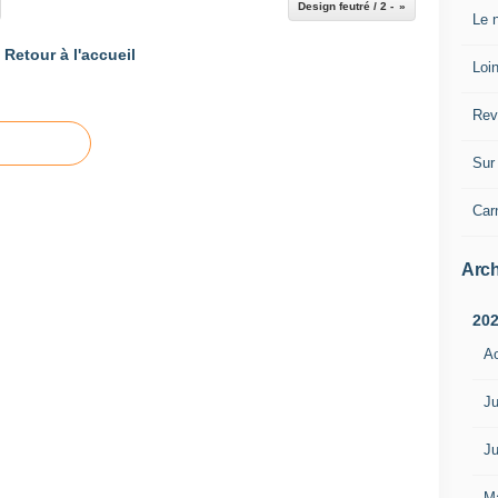
Design feutré / 2 -
Le n
Retour à l'accueil
Loin
Rev
Sur 
Car
Arch
20
A
Ju
Ju
M