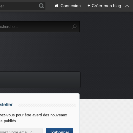
Connexion
+
Créer mon blog
letter
ez-vous pour être averti des nouveaux
es publiés.