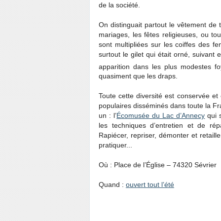
de la société.
On distinguait partout le vêtement de t
mariages, les fêtes religieuses, ou t
sont multipliées sur les coiffes des f
surtout le gilet qui était orné, suivan
apparition dans les plus modestes f
quasiment que les draps.
Toute cette diversité est conservée e
populaires disséminés dans toute la Fra
un : l’
Écomusée du Lac d’Annecy
qui 
les techniques d’entretien et de ré
Rapiécer, repriser, démonter et retailler
pratiquer...
Où : Place de l’Église – 74320 Sévrier
Quand :
ouvert tout l’été