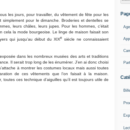
Pag
ous les jours, pour travailler, du vêtement de fête pour les
out simplement pour le dimanche. Broderies et dentelles se
emmes, leurs châles, leurs jupes. Pour les hommes, c’était
Age
t en cela la mode bourgeoise. Le linge de maison faisait son
e
App
oyers qui jusqu’au début du XIX
siècle ne connaissaient
Car
t exposée dans les nombreux musées des arts et traditions
nce. Il serait trop long de les énumérer. J’en ai donc choisi
Part
s’attache à montrer les costumes locaux mais aussi toutes
paration de ces vêtements que l’on faisait à la maison.
Caté
, toutes ces technique d’aiguilles qu’il est toujours utile de
Bill
Pro
Expl
Lect