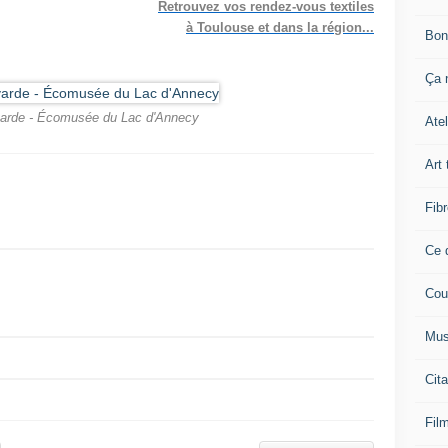
Retrouvez vos rendez-vous textiles
à Toulouse et dans la région...
Bon
Ça n
yarde - Écomusée du Lac d'Annecy
Atel
Art 
Fibr
Ce q
Cou
Mus
Cita
Film