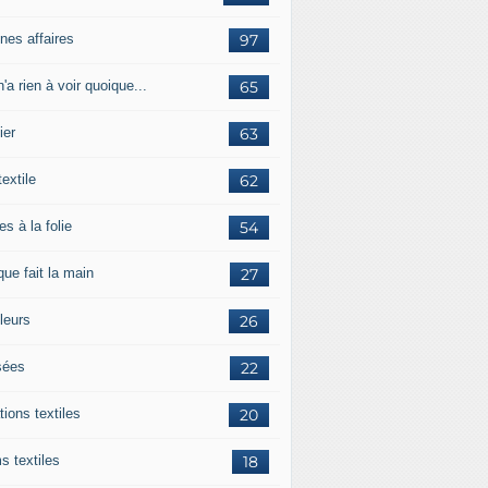
nes affaires
97
'a rien à voir quoique...
65
ier
63
textile
62
es à la folie
54
ue fait la main
27
leurs
26
ées
22
tions textiles
20
s textiles
18