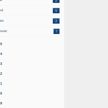
2
ril
5
ars
2
nvier
1
25
24
23
22
21
20
19