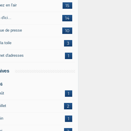
ez en l'air
15
 d'ici...
14
ue de presse
10
la toile
3
net d'adresses
1
ives
26
oût
1
illet
2
in
1
ai