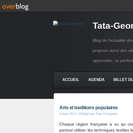
Tata-Geo
Blog de l'actualité de
propose aussi des atel
apprendre, se perfect
ACCUEIL
AGENDA
BILLET D
Arts et traditions populaires
9 Août 2014
, Rédigé par Tata Georgette
Chaque région française a vu au co
partout utiliser les techniques textiles