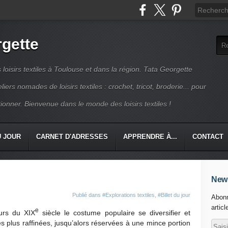
rgette
s loisirs textiles à Toulouse et dans la région. Tata Georgette
iers nomades de loisirs textiles : crochet, tricot, broderie... pour
ionner. Bienvenue dans le monde des loisirs textiles !
U JOUR
CARNET D'ADRESSES
APPRENDRE À...
CONTACT
News
Publié dans
#Explorations textiles
,
#Billet du jour
Abonn
articl
e
urs du XIX
siècle le costume populaire se diversifier et
 les plus raffinées, jusqu’alors réservées à une mince portion