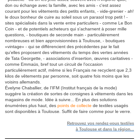
don ou échange avec la famille, avec les amis - c'est assez
courant pour les vêtements des petits enfants, - vide-grenier - ah!
le doux bonheur de cuire au soleil sous un parasol trop petit ! -
sites spécialisés dans la vente entre particuliers - comme Le Bon
Coin - et de potentiels acheteurs qui s'acharnent à poser mille
questions, - boutiques de seconde main - particulièrement
nombreuses et bien approvisionnées à Toulouse, - boutiques
«vintage» - qui se différencient des précédentes par le fait
qu'elles proposent des vêtements du temps des vertes années
de Tata Georgette, - associations d'insertion, œuvres caritatives -
comme Emmaüs, bref tout un circuit de l'occasion
particulièrement actif, même si les Français ne recyclent que 2,3
kilos de vêtements par personne, soit quatre fois moins que les
voisins allemands.
Évelyne Chaballier, de l'IFM (Institut français de la mode)
suggère la création de sortes de consignes à vêtements dans les
magasins de mode. Idée à suivre... En plus des solutions
énumérées plus haut, des
points de collecte
de textiles usagés
sont disponibles à Toulouse. Suffit de faire comme pour le verre.
Retrouvez vos rendez-vous textiles
à Toulouse et dans la région...