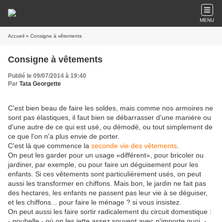
MENU
Accueil
» Consigne à vêtements
Consigne à vêtements
Publié le 09/07/2014 à 19:40
Par
Tata Georgette
C'est bien beau de faire les soldes, mais comme nos armoires ne
sont pas élastiques, il faut bien se débarrasser d'une manière ou
d'une autre de ce qui est usé, ou démodé, ou tout simplement de
ce que l'on n'a plus envie de porter.
C'est là que commence la
seconde vie des vêtements
.
On peut les garder pour un usage «différent», pour bricoler ou
jardiner, par exemple, ou pour faire un déguisement pour les
enfants. Si ces vêtements sont particulièrement usés, on peut
aussi les transformer en chiffons. Mais bon, le jardin ne fait pas
des hectares, les enfants ne passent pas leur vie à se déguiser,
et les chiffons... pour faire le ménage ? si vous insistez.
On peut aussi les faire sortir radicalement du circuit domestique :
- poubelle - où on les jette assez souvent avec n'importe quoi, -