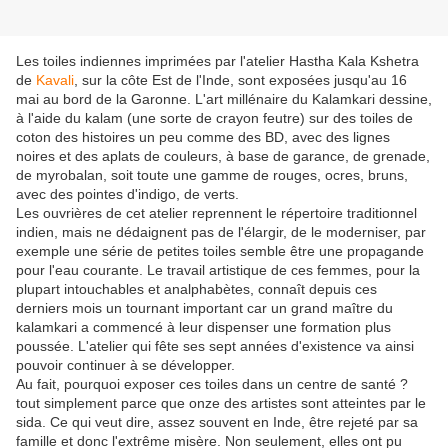
Les toiles indiennes imprimées par l'atelier Hastha Kala Kshetra
de
Kavali
, sur la côte Est de l'Inde, sont exposées jusqu'au 16
mai au bord de la Garonne. L'art millénaire du Kalamkari dessine,
à l'aide du kalam (une sorte de crayon feutre) sur des toiles de
coton des histoires un peu comme des BD, avec des lignes
noires et des aplats de couleurs, à base de garance, de grenade,
de myrobalan, soit toute une gamme de rouges, ocres, bruns,
avec des pointes d'indigo, de verts.
Les ouvrières de cet atelier reprennent le répertoire traditionnel
indien, mais ne dédaignent pas de l'élargir, de le moderniser, par
exemple une série de petites toiles semble être une propagande
pour l'eau courante. Le travail artistique de ces femmes, pour la
plupart intouchables et analphabètes, connaît depuis ces
derniers mois un tournant important car un grand maître du
kalamkari a commencé à leur dispenser une formation plus
poussée. L'atelier qui fête ses sept années d'existence va ainsi
pouvoir continuer à se développer.
Au fait, pourquoi exposer ces toiles dans un centre de santé ?
tout simplement parce que onze des artistes sont atteintes par le
sida. Ce qui veut dire, assez souvent en Inde, être rejeté par sa
famille et donc l'extrême misère. Non seulement, elles ont pu