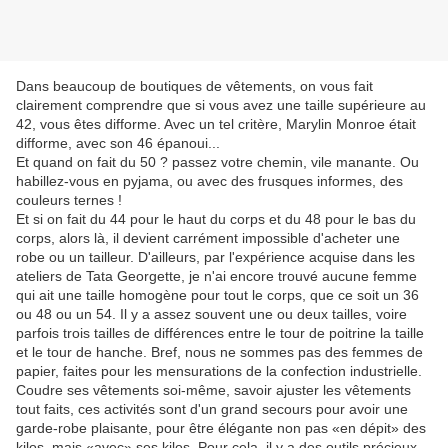
Dans beaucoup de boutiques de vêtements, on vous fait
clairement comprendre que si vous avez une taille supérieure au
42, vous êtes difforme. Avec un tel critère, Marylin Monroe était
difforme, avec son 46 épanoui...
Et quand on fait du 50 ? passez votre chemin, vile manante. Ou
habillez-vous en pyjama, ou avec des frusques informes, des
couleurs ternes !
Et si on fait du 44 pour le haut du corps et du 48 pour le bas du
corps, alors là, il devient carrément impossible d'acheter une
robe ou un tailleur. D'ailleurs, par l'expérience acquise dans les
ateliers de Tata Georgette, je n'ai encore trouvé aucune femme
qui ait une taille homogène pour tout le corps, que ce soit un 36
ou 48 ou un 54. Il y a assez souvent une ou deux tailles, voire
parfois trois tailles de différences entre le tour de poitrine la taille
et le tour de hanche. Bref, nous ne sommes pas des femmes de
papier, faites pour les mensurations de la confection industrielle.
Coudre ses vêtements soi-même, savoir ajuster les vêtements
tout faits, ces activités sont d'un grand secours pour avoir une
garde-robe plaisante, pour être élégante non pas «en dépit» des
kilos, mais «avec» ses kilos. Pour cela, il y a des outils précieux