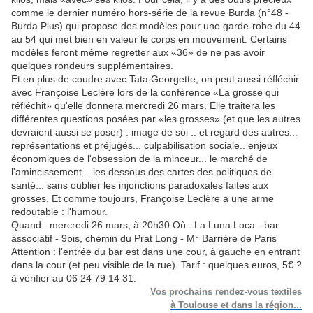
comme le dernier numéro hors-série de la revue Burda (n°48 -
Burda Plus) qui propose des modèles pour une garde-robe du 44
au 54 qui met bien en valeur le corps en mouvement. Certains
modèles feront même regretter aux «36» de ne pas avoir
quelques rondeurs supplémentaires.
Et en plus de coudre avec Tata Georgette, on peut aussi réfléchir
avec Françoise Leclère lors de la conférence «La grosse qui
réfléchit» qu'elle donnera mercredi 26 mars. Elle traitera les
différentes questions posées par «les grosses» (et que les autres
devraient aussi se poser) : image de soi .. et regard des autres...
représentations et préjugés... culpabilisation sociale.. enjeux
économiques de l'obsession de la minceur... le marché de
l'amincissement... les dessous des cartes des politiques de
santé... sans oublier les injonctions paradoxales faites aux
grosses. Et comme toujours, Françoise Leclère a une arme
redoutable : l'humour.
Quand : mercredi 26 mars, à 20h30 Où : La Luna Loca - bar
associatif - 9bis, chemin du Prat Long - M° Barrière de Paris
Attention : l'entrée du bar est dans une cour, à gauche en entrant
dans la cour (et peu visible de la rue). Tarif : quelques euros, 5€ ?
à vérifier au 06 24 79 14 31.
Vos prochains rendez-vous textiles
à Toulouse et dans la région...