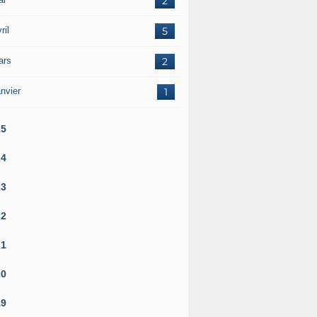
2
ril
5
ars
2
nvier
1
25
24
23
22
21
20
19