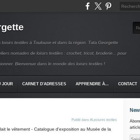
rgette
s loisirs textiles à Toulouse et dans la région. Tata Georgette
iers nomades de loisirs textiles : crochet, tricot, broderie... pour
ionner. Bienvenue dans le monde des loisirs textiles !
U JOUR
CARNET D'ADRESSES
APPRENDRE À...
CONTACT
News
Publié dans
#Lectures textiles
Abonn
articl
lait le vêtement - Catalogue d'exposition au Musée de la