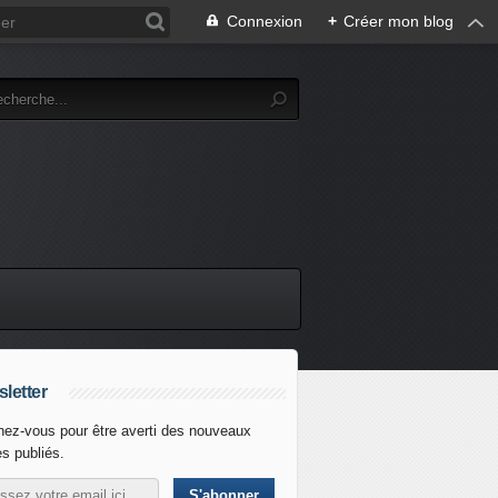
Connexion
+
Créer mon blog
letter
ez-vous pour être averti des nouveaux
es publiés.