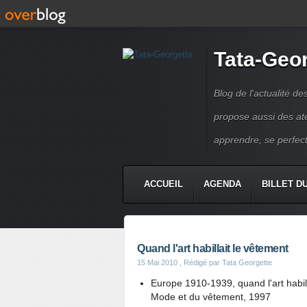
Tata-Geo
Blog de l'actualité de
propose aussi des atel
apprendre, se perfect
ACCUEIL
AGENDA
BILLET D
Quand l'art habillait le vêtement
15 Mai 2010
, Rédigé par Tata Georgette
Europe 1910-1939, quand l'art habil
Mode et du vêtement, 1997