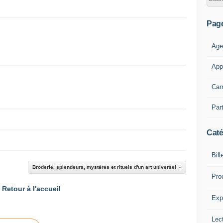
Pag
Age
App
Car
Part
Caté
Bill
Broderie, splendeurs, mystères et rituels d'un art universel
Pro
Retour à l'accueil
Expl
Lect