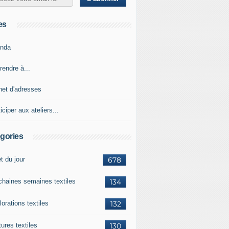
es
nda
rendre à...
net d'adresses
iciper aux ateliers...
gories
et du jour
678
chaines semaines textiles
134
orations textiles
132
ures textiles
130