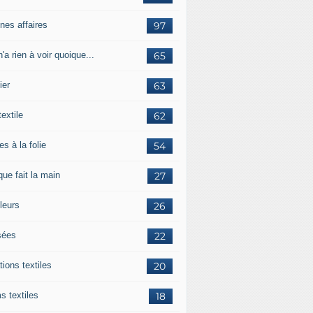
nes affaires
97
'a rien à voir quoique...
65
ier
63
textile
62
es à la folie
54
ue fait la main
27
leurs
26
ées
22
tions textiles
20
s textiles
18