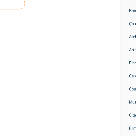
Bon
Ça n
Atel
Art 
Fibr
Ce q
Cou
Mus
Cita
Film