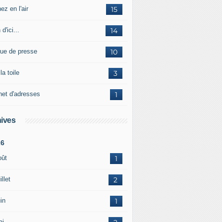
ez en l'air
15
 d'ici...
14
ue de presse
10
la toile
3
net d'adresses
1
ives
26
oût
1
illet
2
in
1
ai