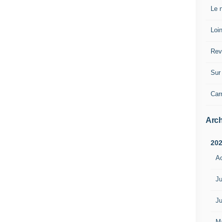
Le n
Loin
Rev
Sur 
Car
Arch
20
A
Ju
Ju
M