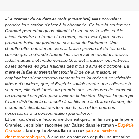
«
Le premier de ce dernier mois [novembre] elles pouvaient
prendre leur station d'hiver à la cheminée. Ce jour-là seulement
Grandet permettait qu'on allumât du feu dans la salle, et il le
faisait éteindre au trente et un mars, sans avoir égard ni aux
premiers froids du printemps ni à ceux de l'automne. Une
chaufferette, entretenue avec la braise provenant du feu de la
cuisine que la Grande Nanon leur réservait en usant d'adresse,
aidait madame et mademoiselle Grandet à passer les matinées
ou les soirées les plus fraîches des mois d'avril et d'octobre. La
mère et la fille entretenaient tout le linge de la maison, et
employaient si consciencieusement leurs journées à ce véritable
labeur d'ouvrière, que, si Eugénie voulait broder une collerette à
sa mère, elle était forcée de prendre sur ses heures de sommeil
en trompant son père pour avoir de la lumière. Depuis longtemps
l'avare distribuait la chandelle à sa fille et à la Grande Nanon, de
même qu'il distribuait dès le matin le pain et les denrées
nécessaires à la consommation journalière
.»
Et ben ça, c'est de l'économie domestique... enfin vue par le père
Grandet... et si bien racontée par Balzac dans le roman «
Eugénie
Grandet
». Mais qui a donné lieu à assez
peu de versions
cinématographiques
, à aucune en tout cas depuis une trentaine