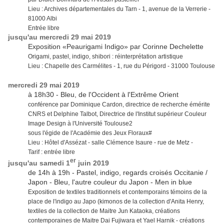
Lieu : Archives départementales du Tarn - 1, avenue de la Verrerie -
81000 Albi
Entrée libre
jusqu'au mercredi 29 mai 2019
Exposition «Peaurigami Indigo» par Corinne Dechelette
Origami, pastel, indigo, shibori : réinterprétation artistique
Lieu : Chapelle des Carmélites - 1, rue du Périgord - 31000 Toulouse
mercredi 29 mai 2019
à 18h30 - Bleu, de l'Occident à l'Extrême Orient
conférence par Dominique Cardon, directrice de recherche émérite
CNRS et Delphine Talbot, Directrice de l'Institut supérieur Couleur
Image Design à l'Université Toulouse2
sous l'égide de l'Académie des Jeux Floraux#
Lieu : Hôtel d'Assézat - salle Clémence Isaure - rue de Metz -
Tarif : entrée libre
er
jusqu'au samedi 1
juin 2019
de 14h à 19h - Pastel, indigo, regards croisés Occitanie /
Japon - Bleu, l'autre couleur du Japon - Men in blue
Exposition de textiles traditionnels et contemporains témoins de la
place de l'indigo au Japo (kimonos de la collection d'Anita Henry,
textiles de la collection de Maitre Jun Kataoka, créations
contemporaines de Maitre Dai Fujiwara et Yael Harnik - créations