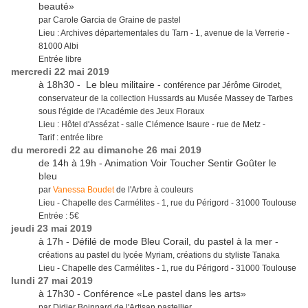
beauté»
par Carole Garcia de Graine de pastel
Lieu : Archives départementales du Tarn - 1, avenue de la Verrerie -
81000 Albi
Entrée libre
mercredi 22 mai 2019
à 18h30 - Le bleu militaire -
conférence par Jérôme Girodet,
conservateur de la collection Hussards au Musée Massey de Tarbes
sous l'égide de l'Académie des Jeux Floraux
Lieu : Hôtel d'Assézat - salle Clémence Isaure - rue de Metz -
Tarif : entrée libre
du mercredi 22 au dimanche 26 mai 2019
de 14h à 19h - Animation Voir Toucher Sentir Goûter le
bleu
par
Vanessa Boudet
de l'Arbre à couleurs
Lieu - Chapelle des Carmélites - 1, rue du Périgord - 31000 Toulouse
Entrée : 5€
jeudi 23 mai 2019
à 17h - Défilé de mode Bleu Corail, du pastel à la mer -
créations au pastel du lycée Myriam, créations du styliste Tanaka
Lieu - Chapelle des Carmélites - 1, rue du Périgord - 31000 Toulouse
lundi 27 mai 2019
à 17h30 - Conférence «Le pastel dans les arts»
par Didier Boinnard de l'Artisan pastellier