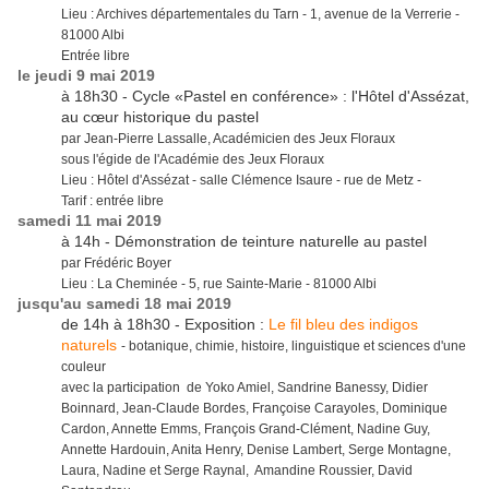
Lieu : Archives départementales du Tarn - 1, avenue de la Verrerie -
81000 Albi
Entrée libre
le jeudi 9 mai 2019
à 18h30 - Cycle «Pastel en conférence» : l'Hôtel d'Assézat,
au cœur historique du pastel
par Jean-Pierre Lassalle, Académicien des Jeux Floraux
sous l'égide de l'Académie des Jeux Floraux
Lieu : Hôtel d'Assézat - salle Clémence Isaure - rue de Metz -
Tarif : entrée libre
samedi 11 mai 2019
à 14h - Démonstration de teinture naturelle au pastel
par Frédéric Boyer
Lieu : La Cheminée - 5, rue Sainte-Marie - 81000 Albi
jusqu'au samedi 18 mai 2019
de 14h à 18h30 - Exposition :
Le fil bleu des indigos
naturels
- botanique, chimie, histoire, linguistique et sciences d'une
couleur
avec la participation de Yoko Amiel, Sandrine Banessy, Didier
Boinnard, Jean-Claude Bordes, Françoise Carayoles, Dominique
Cardon, Annette Emms, François Grand-Clément, Nadine Guy,
Annette Hardouin, Anita Henry, Denise Lambert, Serge Montagne,
Laura, Nadine et Serge Raynal, Amandine Roussier, David