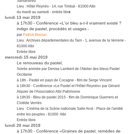
Santandreu
Lieu : Hôtel Reynès - 14, rue Timbal - 81000 Albi
du mardi au samedi - entrée libr
e
lundi 13 mai 2019
à 17h30 - Conférence «L'or bleu a-t-il vraiment existé ?
indigo de pastel, procédés et usages -
par
Patrick Brenac
Lieu : Archives départementales du Tarn - 1, avenue de la Verrerie -
81000 Albi
Entrée libre
mercredi 15 mai 2019
Le renouveau du pastel,
Soirée animée par Denise Lambert de l'Atelier des bleus Pastel
Occitanie
à 18h - Pastel en pays de Cocagne - film de Serge Vincent
à 18h30 - Conférence «Le Pastel et l'Hôtel Reynès» par Gérard
Alquier de l'Association Albi Patrimoine
à 19h30 - Bleu de pastel 2015 - film de Dominique Guerrero et
Clotilde Verriès
Lieu : Cinéma de la Scène nationale Salle Arcé - Place de l'amitié
entre les peuples - 81000 Albi
Entrée libre
lundi 20 mai 2019
à 17h30 - Conférence «Graines de pastel, remèdes de