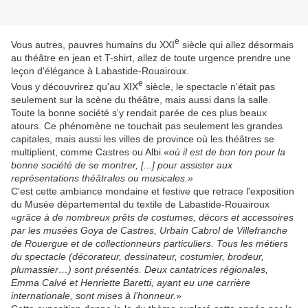
e
Vous autres, pauvres humains du XXI
siècle qui allez désormais
au théâtre en jean et T-shirt, allez de toute urgence prendre une
leçon d'élégance à Labastide-Rouairoux.
e
Vous y découvrirez qu'au XIX
siècle, le spectacle n'était pas
seulement sur la scène du théâtre, mais aussi dans la salle.
Toute la bonne société s'y rendait parée de ces plus beaux
atours. Ce phénomène ne touchait pas seulement les grandes
capitales, mais aussi les villes de province où les théâtres se
multiplient, comme Castres ou Albi «
où il est de bon ton pour la
bonne société de se montrer, [...] pour assister aux
représentations théâtrales ou musicales.»
C'est cette ambiance mondaine et festive que retrace l'exposition
du Musée départemental du textile de Labastide-Rouairoux
«
grâce à de nombreux prêts de costumes, décors et accessoires
par les musées Goya de Castres, Urbain Cabrol de Villefranche
de Rouergue et de collectionneurs particuliers. Tous les métiers
du spectacle (décorateur, dessinateur, costumier, brodeur,
plumassier…) sont présentés. Deux cantatrices régionales,
Emma Calvé et Henriette Baretti, ayant eu une carrière
internationale, sont mises à l’honneur.
»