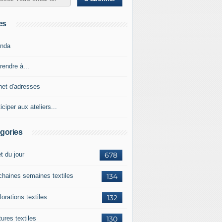
es
nda
rendre à...
net d'adresses
iciper aux ateliers...
gories
et du jour
678
chaines semaines textiles
134
orations textiles
132
ures textiles
130