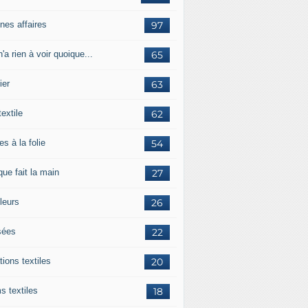
nes affaires
97
'a rien à voir quoique...
65
ier
63
textile
62
es à la folie
54
ue fait la main
27
leurs
26
ées
22
tions textiles
20
s textiles
18