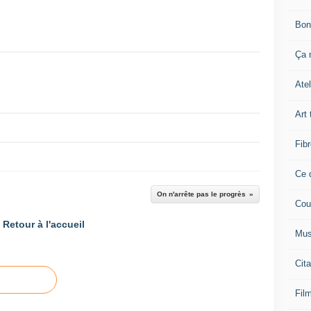
Bon
Ça n
Atel
Art 
Fibr
Ce q
On n'arrête pas le progrès
Cou
Retour à l'accueil
Mus
Cita
Film