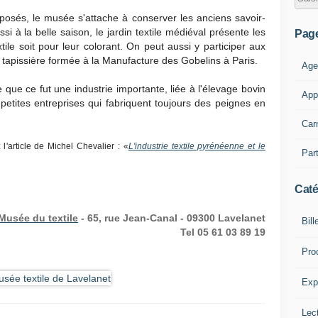
posés, le musée s'attache à conserver les anciens savoir-
ssi à la belle saison, le jardin textile médiéval présente les
Pag
extile soit pour leur colorant. On peut aussi y participer aux
e tapissière formée à la Manufacture des Gobelins à Paris.
Age
que ce fut une industrie importante, liée à l'élevage bovin
App
petites entreprises qui fabriquent toujours des peignes en
Car
 l'article de Michel Chevalier : «
L'industrie textile pyrénéenne et le
Part
Caté
Musée du textile
- 65, rue Jean-Canal - 09300 Lavelanet
Bill
Tel 05 61 03 89 19
Pro
Expl
Lect