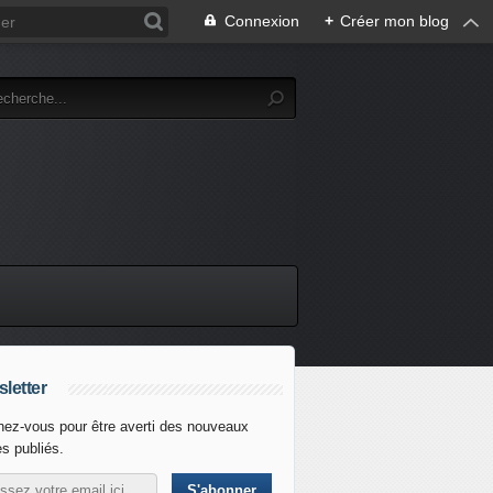
Connexion
+
Créer mon blog
letter
ez-vous pour être averti des nouveaux
es publiés.