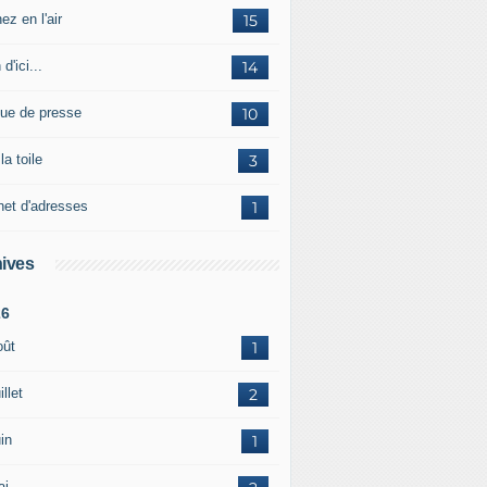
ez en l'air
15
 d'ici...
14
ue de presse
10
la toile
3
net d'adresses
1
ives
26
oût
1
illet
2
in
1
ai