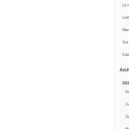
Le n
Loin
Rev
Sur 
Car
Arch
20
A
Ju
Ju
M