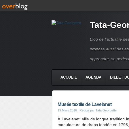
Tata-Geo
Blog de l'actualité de
propose aussi des atel
apprendre, se perfect
ACCUEIL
AGENDA
BILLET D
Musée textile de Lavelanet
19 Mars 2016
, Rédigé par Tata Georgette
À Lavelanet, ville de longue tradition 
manufacture de draps fondée en 1796, 