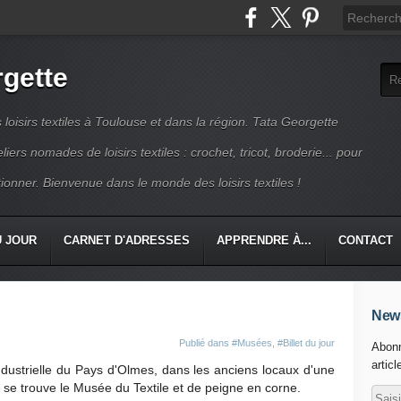
rgette
s loisirs textiles à Toulouse et dans la région. Tata Georgette
iers nomades de loisirs textiles : crochet, tricot, broderie... pour
ionner. Bienvenue dans le monde des loisirs textiles !
U JOUR
CARNET D'ADRESSES
APPRENDRE À...
CONTACT
News
Publié dans
#Musées
,
#Billet du jour
Abonn
articl
industrielle du Pays d'Olmes, dans les anciens locaux d'une
se trouve le Musée du Textile et de peigne en corne.