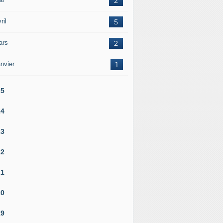
2
ril
5
ars
2
nvier
1
25
24
23
22
21
20
19